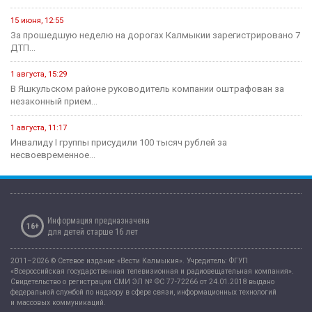
15 июня, 12:55
За прошедшую неделю на дорогах Калмыкии зарегистрировано 7
ДТП...
1 августа, 15:29
В Яшкульском районе руководитель компании оштрафован за
незаконный прием...
1 августа, 11:17
Инвалиду I группы присудили 100 тысяч рублей за
несвоевременное...
Информация предназначена
16+
для детей старше 16 лет
2011–2026 © Сетевое издание «Вести Калмыкия». Учредитель: ФГУП
«Всероссийская государственная телевизионная и радиовещательная компания».
Свидетельство о регистрации СМИ ЭЛ № ФС 77-72266 от 24.01.2018 выдано
федеральной службой по надзору в сфере связи, информационных технологий
и массовых коммуникаций.