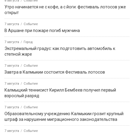
8 августа
Событие
Утро начинается не с кофе, а с йоги: фестиваль лотосов уже
открыт
7 августа
Событие
В Аршане при пожаре погиб мужчина
7 августа
Город
Экстремальный градус: как подготовить автомобиль к
степной жаре
7 августа
Событие
Завтра в Калмыкии состоится Фестиваль лотосов
7 августа
Событие
Калмыцкий теннисист Кирилл Бембеев получил первый
взрослый разряд
7 августа
Событие
Образовательному учреждению Калмыкии грозит крупный
штраф за нарушение миграционного законодательства
7 августа
Событие