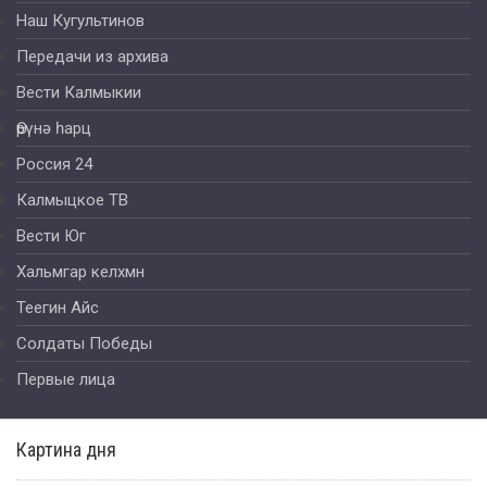
Наш Кугультинов
Передачи из архива
Вести Калмыкии
Өрүнә һарц
Россия 24
Калмыцкое ТВ
Вести Юг
Хальмгар келхмн
Теегин Айс
Солдаты Победы
Первые лица
Картина дня