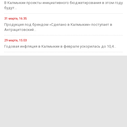
В Калмыкии проекты инициативного бюджетирования в этом году
будут...
31 марта, 16:35
Продукция под брендом «Сделано в Калмыкии» поступает в
Антрацитовский...
29 марта, 15:03
Годовая инфляция в Калмыкии в феврале ускорилась до 10,4...
2 декабря, 12:58
В Калмыкии, чтобы накопить миллион, потребуется более десяти
лет.
Происшествия
15 июня, 13:11
В Калмыкии раскрыли мошенничество на 650 тыс. рублей
15 июня, 12:55
За прошедшую неделю на дорогах Калмыкии зарегистрировано 7
ДТП...