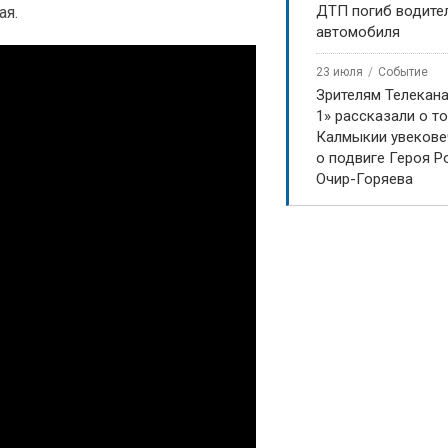
ДТП погиб водите
ая.
автомобиля
23 июля
Событие
Зрителям Телекан
1» рассказали о то
Калмыкии увекове
о подвиге Героя Р
Очир-Горяева