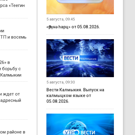
рса «Теегин
5 августа, 09:45
«Өрүнә һарц» от 05.08.2026.
ии
ТП и восемь
26» в
 борьбу с
 Калмыкии
5 августа, 09:30
Вести Калмыкия. Выпуск на
и ждет от
калмыцком языке от
 адресный
05.08.2026.
ом районе в