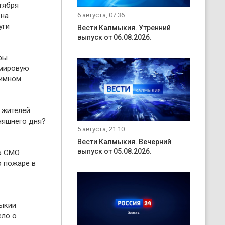
тября
6 августа, 07:36
 на
уги
Вести Калмыкия. Утренний
выпуск от 06.08.2026.
ры
 мировую
гимном
 жителей
няшнего дня?
5 августа, 21:10
Вести Калмыкия. Вечерний
выпуск от 05.08.2026.
о СМО
о пожаре в
ыкии
ело о