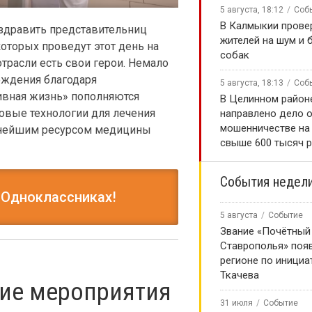
5 августа, 18:12
Соб
В Калмыкии прове
оздравить представительниц
жителей на шум и 
оторых проведут этот день на
собак
трасли есть свои герои. Немало
еждения благодаря
5 августа, 18:13
Соб
ивная жизнь» пополняются
В Целинном районе
вые технологии для лечения
направлено дело 
мошенничестве на
ннейшим ресурсом медицины
свыше 600 тысяч 
События недел
 Одноклассниках!
5 августа
Событие
Звание «Почётный
Ставрополья» появ
регионе по инициа
Ткачева
ие мероприятия
31 июля
Событие