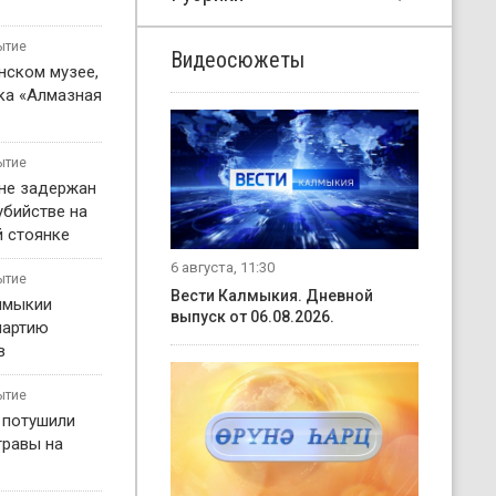
ытие
Видеосюжеты
нском музее,
ка «Алмазная
ытие
не задержан
убийстве на
 стоянке
6 августа, 11:30
ытие
Вести Калмыкия. Дневной
лмыкии
выпуск от 06.08.2026.
партию
в
ытие
 потушили
травы на