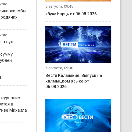
ытие
6 августа, 09:45
рили жалобы
«Өрүнә һарц» от 06.08.2026.
бродячих
ытие
 в суд
о
 сумму
рублей
6 августа, 09:30
Вести Калмыкия. Выпуск на
и
калмыцком языке от
06.08.2026.
 журналист
ится в
тиве Михаила