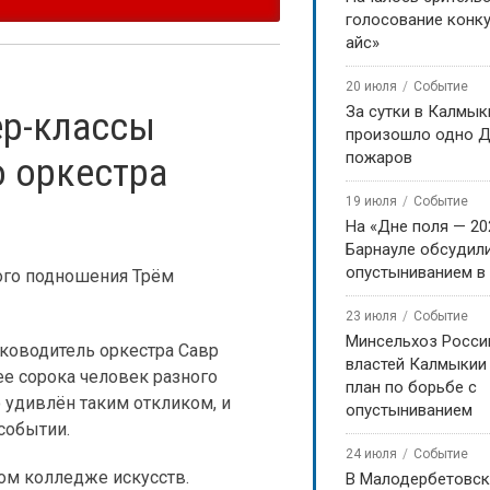
голосование конку
айс»
20 июля
Событие
За сутки в Калмык
ер-классы
произошло одно Д
пожаров
 оркестра
19 июля
Событие
На «Дне поля — 20
Барнауле обсудили
опустыниванием в
ого подношения Трём
23 июля
Событие
Минсельхоз Росси
ководитель оркестра Савр
властей Калмыкии
ее сорока человек разного
план по борьбе с
о удивлён таким откликом, и
опустыниванием
событии.
24 июля
Событие
ом колледже искусств.
В Малодербетовск