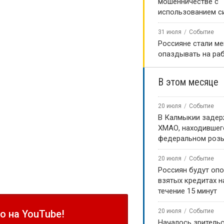
мошенничестве с
использованием с
31 июля
Событие
Россияне стали м
опаздывать на ра
В этом месяце
20 июля
Событие
В Калмыкии задер
ХМАО, находившег
федеральном роз
20 июля
Событие
Россиян будут оп
взятых кредитах на
течение 15 минут
20 июля
Событие
 на YouTube!
Началось зритель