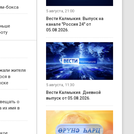
им-бокса
5 августа, 21:00
Вести Калмыкия. Выпуск на
канале "Россия 24" от
еньше
05.08.2026.
боту
жали жителя
ося в
ыске
5 августа, 11:30
Вести Калмыкия. Дневной
выпуск от 05.08.2026.
овещать о
 их имя в
ское