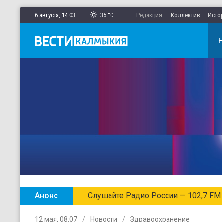
6 августа,
14
:
03
35 °C
Редакция:
Коллектив
Исто
Анонс
Слушайте Радио России — 102,7 FM
12 мая, 08:07
Новости
Здравоохранение