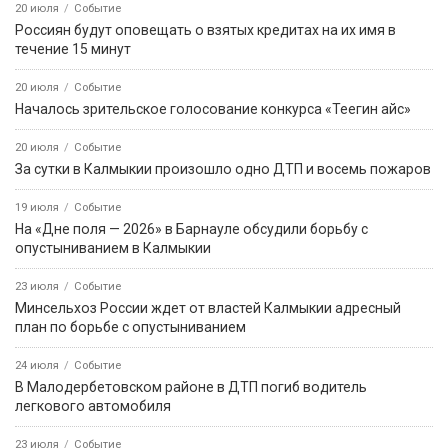
20 июля
Событие
Россиян будут оповещать о взятых кредитах на их имя в
течение 15 минут
20 июля
Событие
Началось зрительское голосование конкурса «Теегин айс»
20 июля
Событие
За сутки в Калмыкии произошло одно ДТП и восемь пожаров
19 июля
Событие
На «Дне поля — 2026» в Барнауле обсудили борьбу с
опустыниванием в Калмыкии
23 июля
Событие
Минсельхоз России ждет от властей Калмыкии адресный
план по борьбе с опустыниванием
24 июля
Событие
В Малодербетовском районе в ДТП погиб водитель
легкового автомобиля
23 июля
Событие