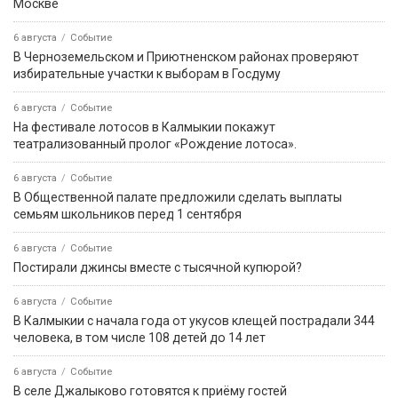
Москве
6 августа
Событие
В Черноземельском и Приютненском районах проверяют
избирательные участки к выборам в Госдуму
6 августа
Событие
На фестивале лотосов в Калмыкии покажут
театрализованный пролог «Рождение лотоса».
6 августа
Событие
В Общественной палате предложили сделать выплаты
семьям школьников перед 1 сентября
6 августа
Событие
Постирали джинсы вместе с тысячной купюрой?
6 августа
Событие
В Калмыкии с начала года от укусов клещей пострадали 344
человека, в том числе 108 детей до 14 лет
6 августа
Событие
В селе Джалыково готовятся к приёму гостей