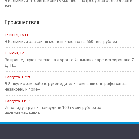
В Калмыкии, чтобы накопить миллион, потребуется более десяти
лет.
Происшествия
15 июня, 13:11
В Калмыкии раскрыли мошенничество на 650 тыс. рублей
15 июня, 12:55
За прошедшую неделю на дорогах Калмыкии зарегистрировано 7
ДТП...
1 августа, 15:29
В Яшкульском районе руководитель компании оштрафован за
незаконный прием...
1 августа, 11:17
Инвалиду I группы присудили 100 тысяч рублей за
несвоевременное...