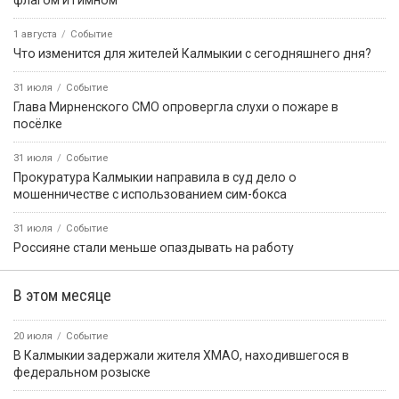
флагом и гимном
1 августа
Событие
Что изменится для жителей Калмыкии с сегодняшнего дня?
31 июля
Событие
Глава Мирненского СМО опровергла слухи о пожаре в
посёлке
31 июля
Событие
Прокуратура Калмыкии направила в суд дело о
мошенничестве с использованием сим-бокса
31 июля
Событие
Россияне стали меньше опаздывать на работу
В этом месяце
20 июля
Событие
В Калмыкии задержали жителя ХМАО, находившегося в
федеральном розыске