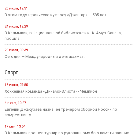
26 июля, 12:31
В этом году героическому эпосу «Джангар» — 585 лет.
24 июля, 12:29
В Калмыкии, в Национальной библиотеке им. А. Амур-Санана,
прошла...
20 июля, 09:39
Сегодня — Международный день шахмат.
Спорт
15 июня, 07:55
Хоккейная команда «Динамо-Элиста» - Чемпион
4 июня, 10:27
Евгений Джакураев назначен тренером сборной России по
армрестлингу
17 мая, 13:54
В Калмыкии прошел турнир по рукопашному бою памяти павших...