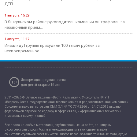
ДТП...
1 августа, 15:29
В Яшкульском районе руководитель компании оштрафован за
незаконный прием...
1 августа, 11:17
Инвалиду I группы присудили 100 тысяч рублей за
несвоевременное...
Информация предназначена
16+
для детей старше 16 лет
2011–2026 © Сетевое издание «Вести Калмыкия». Учредитель: ФГУП
«Всероссийская государственная телевизионная и радиовещательная компания».
Свидетельство о регистрации СМИ ЭЛ № ФС 77-72266 от 24.01.2018 выдано
федеральной службой по надзору в сфере связи, информационных технологий
и массовых коммуникаций.
Все права на любые материалы, опубликованные на сайте, защищены
в соответствии с российским и международным законодательством
об интеллектуальной собственности. Любое использование текстовых, фото, аудио