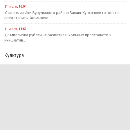
21 июля, 16:04
Учитель из Ики-Бурульского района Басанг Хулхачеев готовится
представить Калмыкию...
11 июля, 14:51
1,5 миллиона рублей на развитие школьных пространств и
инициатив...
Культура
31 июля, 10:17
Калмыкия готовится вновь принять гостей на Фестивале Лотосов.
26 июля, 12:31
В этом году героическому эпосу «Джангар» — 585 лет.
24 июля, 12:29
В Калмыкии, в Национальной библиотеке им. А. Амур-Санана,
прошла...
20 июля, 09:39
Сегодня — Международный день шахмат.