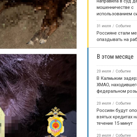
направила в суд д
мошенничестве с
использованием с
31 июля
Событие
Россияне стали м
опаздывать на ра
В этом месяце
20 июля
Событие
В Калмыкии задер
ХМАО, находившег
федеральном роз
20 июля
Событие
Россиян будут оп
взятых кредитах на
течение 15 минут
20 июля
Событие