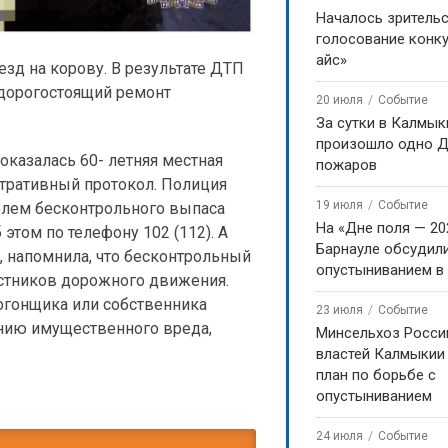
Началось зритель
голосование конку
айс»
зд на корову. В результате ДТП
 дорогостоящий ремонт
20 июля
Событие
За сутки в Калмык
произошло одно Д
оказалась 60- летняя местная
пожаров
стративный протокол. Полиция
19 июля
Событие
телем бесконтрольного выпаса
На «Дне поля — 20
этом по телефону 102 (112). А
Барнауле обсудили
 напомнила, что бесконтрольный
опустыниванием в
астников дорожного движения.
огонщика или собственника
23 июля
Событие
нию имущественного вреда,
Минсельхоз Росси
властей Калмыкии
план по борьбе с
опустыниванием
24 июля
Событие