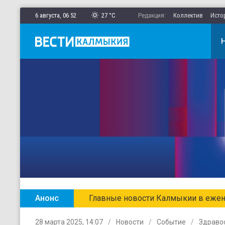
6 августа,
06
:
52
27 °C
Редакция:
Коллектив
Исто
Анонс
Главные новости Калмыкии в ежен
28 марта 2025, 14:07
Новости
Событие
Здраво