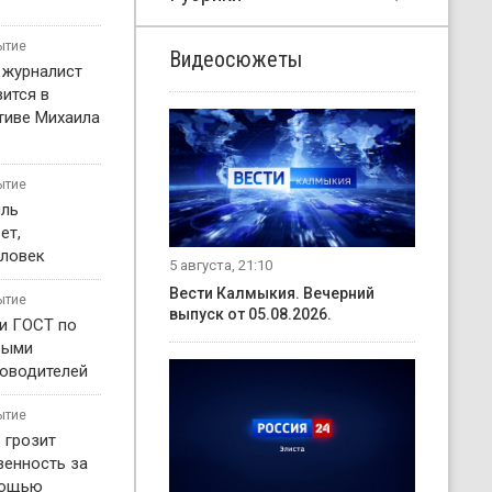
ытие
Видеосюжеты
 журналист
ится в
тиве Михаила
ытие
иль
ет,
еловек
5 августа, 21:10
Вести Калмыкия. Вечерний
ытие
выпуск от 05.08.2026.
ли ГОСТ по
выми
ководителей
ытие
 грозит
венность за
мощью