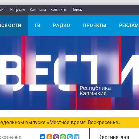
рия
Награды
Вакансии
Контакты
Поиск
НОВОСТИ
ТВ
РАДИО
ПРОЕКТЫ
РЕКЛАМ
едельном выпуске «Местное время. Воскресенье»
Картина дня
охранение