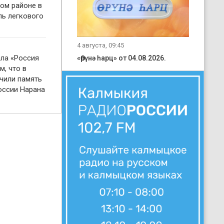
ом районе в
ль легкового
4 августа, 09:45
ала «Россия
«Өрүнә һарц» от 04.08.2026.
м, что в
чили память
оссии Нарана