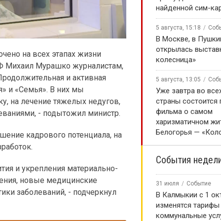
найденной сим-ка
5 августа, 15:18
Соб
В Москве, в Пушки
открылась выстав
чено на всех этапах жизни
колесница»
РФ Михаил Мурашко журналистам,
Продолжительная и активная
5 августа, 13:05
Соб
» и «Семья». В них мы
Уже завтра во все
у, на лечение тяжелых недугов,
страны состоится
фильма о самом
еваниями, - подытожил министр.
харизматичном жи
Белогорья — «Кол
шение кадрового потенциала, на
зработок.
События недел
тия и укрепления материально-
нения, новые медицинские
31 июля
Событие
ики заболеваний, - подчеркнул
В Калмыкии с 1 ок
изменятся тарифы
коммунальные усл