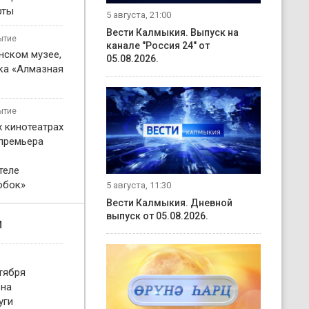
рты
5 августа, 21:00
Вести Калмыкия. Выпуск на
ытие
канале "Россия 24" от
нском музее,
05.08.2026.
ка «Алмазная
ытие
х кинотеатрах
 премьера
теле
обок»
5 августа, 11:30
Вести Калмыкия. Дневной
выпуск от 05.08.2026.
и
тября
 на
уги