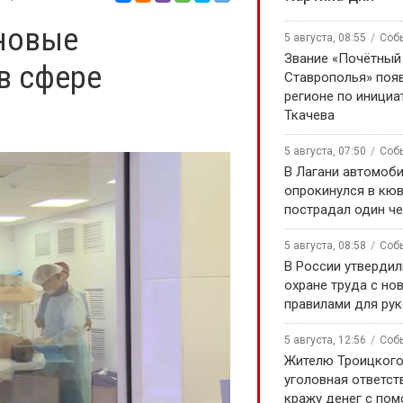
 новые
5 августа, 08:55
Соб
Звание «Почётный
в сфере
Ставрополья» появ
регионе по инициа
Ткачева
5 августа, 07:50
Соб
В Лагани автомоб
опрокинулся в кюв
пострадал один ч
5 августа, 08:58
Соб
В России утверди
охране труда с но
правилами для ру
5 августа, 12:56
Соб
Жителю Троицкого
уголовная ответст
кражу денег с по