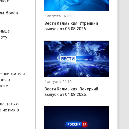
ело о
им-бокса
5 августа, 07:36
Вести Калмыкия. Утренний
выпуск от 05.08.2026.
еньше
боту
жали жителя
ося в
4 августа, 21:10
ыске
Вести Калмыкия. Вечерний
выпуск от 04.08.2026.
овещать о
 их имя в