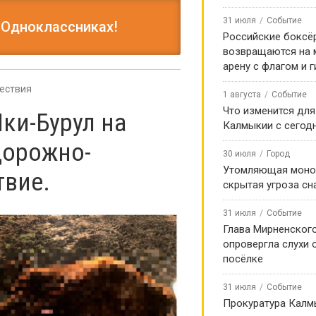
31 июля
Событие
 Одноклассниках!
Российские боксё
возвращаются на
арену с флагом и 
ествия
1 августа
Событие
Что изменится для
ки-Бурул на
Калмыкии с сегод
дорожно-
30 июля
Город
Утомляющая моно
твие.
скрытая угроза сн
31 июля
Событие
Глава Мирненског
опровергла слухи 
посёлке
31 июля
Событие
Прокуратура Калм