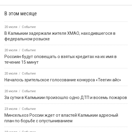
9 августа, 11:01
Событие
В Аргентине морской лев пробрался в каюту рыболовного
судна и уснул на кровати
9 августа, 13:23
Событие
9 августа — День воинской славы России
9 августа, 10:59
Событие
Решение о запрете вейпов — за региональными
законодателями
9 августа, 13:24
Событие
В Троицком потушили возгорание сухой растительности
9 августа, 18:50
Событие
В Приютненском районе потушили крупный пожар сухой
растительности
События недели
5 августа
Событие