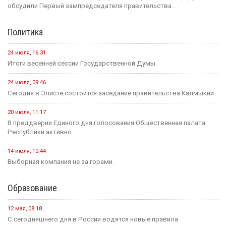
план по борьбе с опустыниванием
19 июля
Событие
На «Дне поля — 2026» в Барнауле обсудили борьбу с
опустыниванием в Калмыкии
24 июля
Событие
В Малодербетовском районе в ДТП погиб водитель
легкового автомобиля
23 июля
Событие
Зрителям Телеканала «Россия 1» рассказали о том, что в
Калмыкии увековечили память о подвиге Героя России
Нарана Очир-Горяева
Новости на канале Россия 24