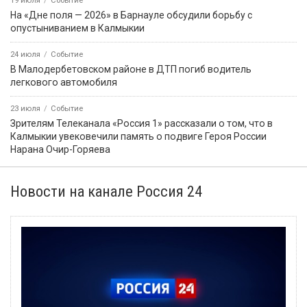
Звание «Почётный журналист Ставрополья» появится в
регионе по инициативе Михаила Ткачева
8 августа
Событие
На месте ДТП в Калмыкии работают полицейские: погибла
несовершеннолетняя
8 августа
Событие
️ Штраф за езду по обочине предложили увеличить до 5000
рублей
5 августа
Событие
В Лагани автомобиль опрокинулся в кювет, пострадал один
человек
4 августа
Событие
В Яшкульском районе проверили помещения для
голосования на выборах в Госдуму
8 августа
Событие
В Элисте сегодня отметят День физкультурника
3 августа
Событие