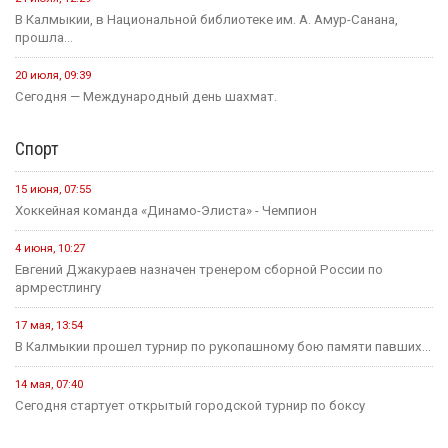
31 июля, 18:51
Детали предстоящего международного буддийского форума
обсудили Первый зампредседателя правительства...
Политика
24 июля, 16:31
Итоги весенней сессии Государственной Думы
24 июля, 09:46
Сегодня в Элисте состоится заседание правительства Калмыкии.
20 июля, 11:17
В преддверии Единого дня голосования Общественная палата
Республики активно...
14 июля, 10:44
Выборная компания не за горами.
Образование