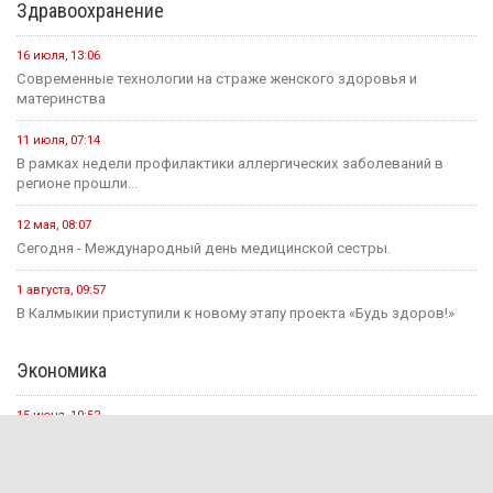
12 мая, 08:18
С сегодняшнего дня в России водятся новые правила
проведения...
25 июля, 10:43
Сегодня в стране завершается прием документов на основные
конкурсные...
21 июля, 16:04
Учитель из Ики-Бурульского района Басанг Хулхачеев готовится
представить Калмыкию...
11 июля, 14:51
1,5 миллиона рублей на развитие школьных пространств и
инициатив...
Культура
31 июля, 10:17
Калмыкия готовится вновь принять гостей на Фестивале Лотосов.
26 июля, 12:31