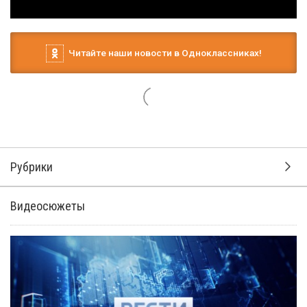
Читайте наши новости в Одноклассниках!
16 октября 2025, 15:11
Сегодня исполнилось бы 86 лет
народной артистке России
Валентине Ильцарановой.
За уникальный тембр голоса в народе ее называли
«степным жаворонком». Для всех она была
олицетворением народного таланта. Ее трудовая
деятельность неразрывно связана со сценой, в том числе
с калмыцким государственным ансамблем «Тюльпан».
Наша коллега Бадма Харлуева знала ее лично, была