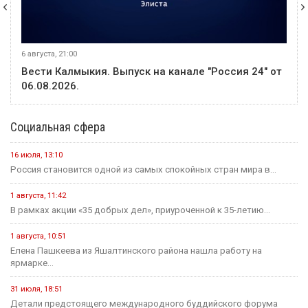
В Калмыкии 25 ветеранов спецоперации с инвалидностью
получили адаптивную одежду
В этом месяце
20 июля
Событие
В Калмыкии задержали жителя ХМАО, находившегося в
федеральном розыске
20 июля
Событие
Россиян будут оповещать о взятых кредитах на их имя в
течение 15 минут
20 июля
Событие
Началось зрительское голосование конкурса «Теегин айс»
20 июля
Событие
За сутки в Калмыкии произошло одно ДТП и восемь пожаров
23 июля
Событие
Минсельхоз России ждет от властей Калмыкии адресный