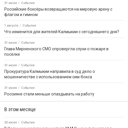
31 июля
Событие
Российские боксёры возвращаются на мировую арену с
флагом и гимном
1 августа
Событие
Что изменится для жителей Калмыкии с сегодняшнего дня?
31 июля
Событие
Глава Мирненского СМО опровергла слухи о пожаре в
посёлке
31 июля
Событие
Прокуратура Калмыкии направила в суд дело о
мошенничестве с использованием сим-бокса
31 июля
Событие
Россияне стали меньше опаздывать на работу
В этом месяце
20 июля
Событие