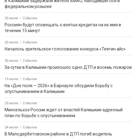
В Калмыкии задержали жителя ХМАО, находившегося в
федеральном розыске
20 июля
Событие
Россиян будут оповещать о взятых кредитах на их имя в
течение 15 минут
20 июля
Событие
Началось зрительское голосование конкурса «Теегин айс»
20 июля
Событие
За сутки в Калмыкии произошло одно ДТП и восемь пожаров
19 июля
Событие
На «Дне поля — 2026» в Барнауле обсудили борьбу с
опустыниванием в Калмыкии
23 июля
Событие
Минсельхоз России ждет от властей Калмыкии адресный
план по борьбе с опустыниванием
24 июля
Событие
В Малодербетовском районе в ДТП погиб водитель