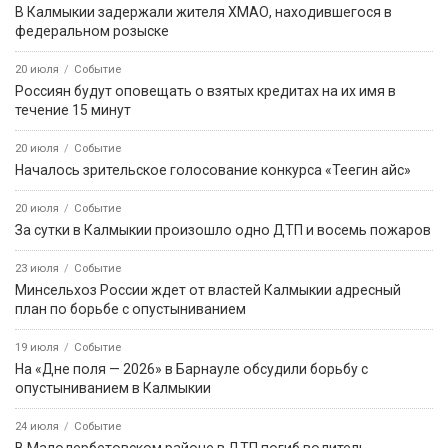
В Калмыкии задержали жителя ХМАО, находившегося в
федеральном розыске
20 июля
Событие
Россиян будут оповещать о взятых кредитах на их имя в
течение 15 минут
20 июля
Событие
Началось зрительское голосование конкурса «Теегин айс»
20 июля
Событие
За сутки в Калмыкии произошло одно ДТП и восемь пожаров
23 июля
Событие
Минсельхоз России ждет от властей Калмыкии адресный
план по борьбе с опустыниванием
19 июля
Событие
На «Дне поля — 2026» в Барнауле обсудили борьбу с
опустыниванием в Калмыкии
24 июля
Событие