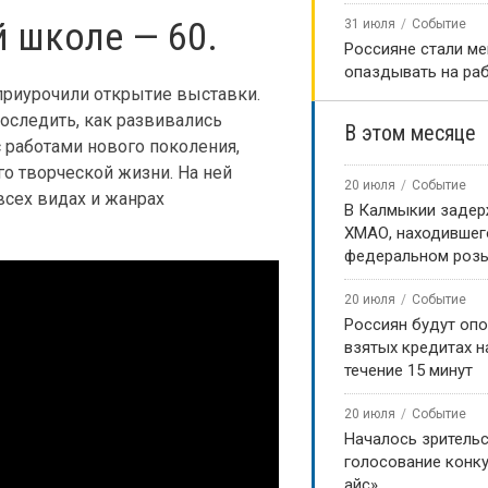
 школе — 60.
31 июля
Событие
Россияне стали м
опаздывать на ра
приурочили открытие выставки.
оследить, как развивались
В этом месяце
с работами нового поколения,
о творческой жизни. На ней
20 июля
Событие
всех видах и жанрах
В Калмыкии задер
ХМАО, находившег
федеральном роз
20 июля
Событие
Россиян будут оп
взятых кредитах на
течение 15 минут
20 июля
Событие
Началось зритель
голосование конку
айс»