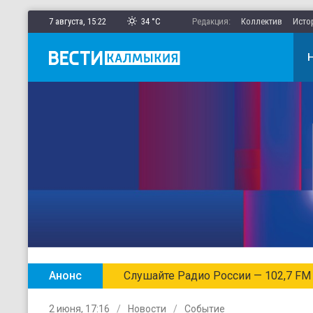
7 августа,
15
:
22
34 °C
Редакция:
Коллектив
Исто
Анонс
Слушайте Радио России — 102,7 FM
2 июня, 17:16
Новости
Событие