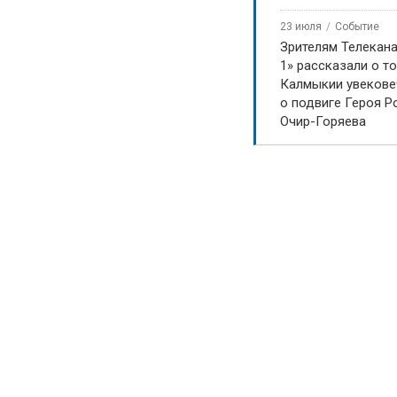
23 июля
Событие
Зрителям Телекан
1» рассказали о то
Калмыкии увекове
о подвиге Героя Р
Очир-Горяева