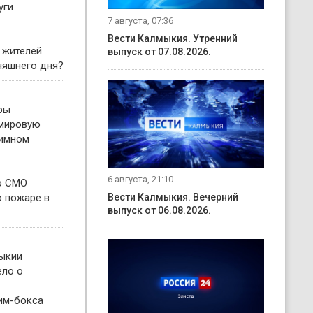
уги
7 августа, 07:36
Вести Калмыкия. Утренний
 жителей
выпуск от 07.08.2026.
няшнего дня?
ры
 мировую
гимном
6 августа, 21:10
о СМО
о пожаре в
Вести Калмыкия. Вечерний
выпуск от 06.08.2026.
ыкии
ело о
им-бокса