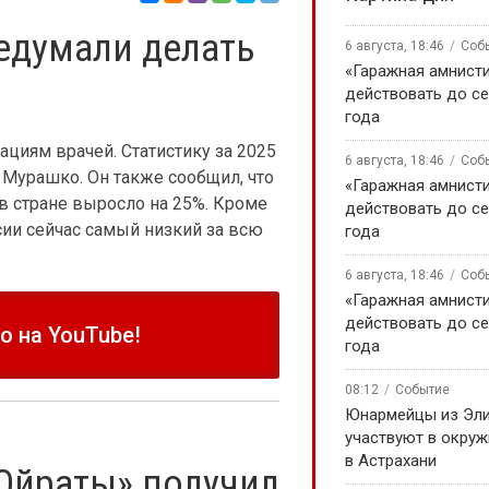
едумали делать
6 августа, 18:46
Соб
«Гаражная амнисти
действовать до се
года
циям врачей. Статистику за 2025
6 августа, 18:46
Соб
Мурашко. Он также сообщил, что
«Гаражная амнисти
в стране выросло на 25%. Кроме
действовать до се
сии сейчас самый низкий за всю
года
6 августа, 18:46
Соб
«Гаражная амнисти
действовать до се
 на YouTube!
года
08:12
Событие
Юнармейцы из Эл
участвуют в окру
в Астрахани
Ойраты» получил