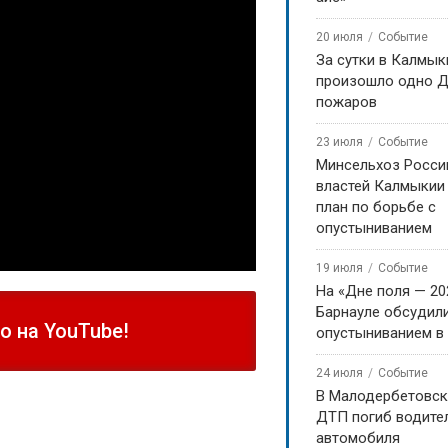
20 июля
Событие
За сутки в Калмык
произошло одно Д
пожаров
23 июля
Событие
Минсельхоз Росси
властей Калмыкии
план по борьбе с
опустыниванием
19 июля
Событие
На «Дне поля — 20
Барнауле обсудили
 на YouTube!
опустыниванием в
24 июля
Событие
В Малодербетовск
ДТП погиб водите
автомобиля