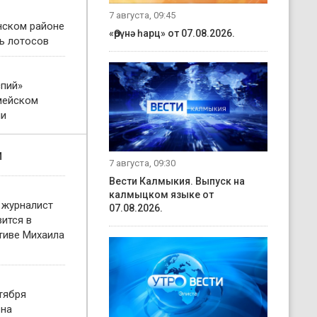
7 августа, 09:45
нском районе
«Өрүнә һарц» от 07.08.2026.
ь лотосов
пий»
мейском
ни
и
7 августа, 09:30
Вести Калмыкия. Выпуск на
калмыцком языке от
 журналист
07.08.2026.
ится в
тиве Михаила
тября
 на