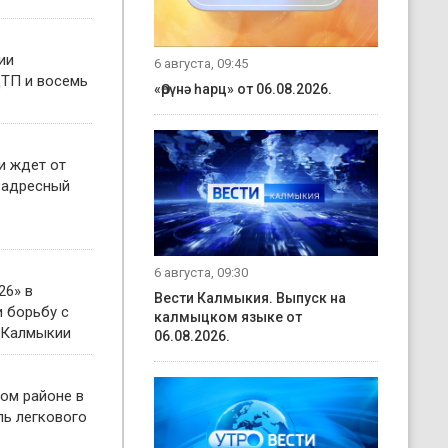
ии
6 августа, 09:45
ТП и восемь
«Өрүнә һарц» от 06.08.2026.
и ждет от
 адресный
6 августа, 09:30
26» в
Вести Калмыкия. Выпуск на
 борьбу с
калмыцком языке от
 Калмыкии
06.08.2026.
ом районе в
ль легкового