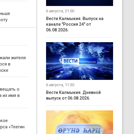
6 августа, 21:00
еньше
Вести Калмыкия. Выпуск на
боту
канале "Россия 24" от
06.08.2026.
жали жителя
ося в
ыске
6 августа, 11:30
овещать о
Вести Калмыкия. Дневной
 их имя в
выпуск от 06.08.2026.
ское
рса «Теегин