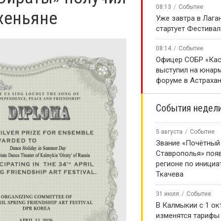
08:13
Событие
хеньяне
Уже завтра в Лага
стартует Фестивал
08:14
Событие
Офицер СОБР «Кас
выступил на юнар
форуме в Астраха
События недел
5 августа
Событие
Звание «Почётный
Ставрополья» появ
регионе по инициа
Ткачева
31 июля
Событие
В Калмыкии с 1 ок
изменятся тарифы