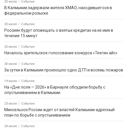
20 июля
Событие
В Калмыкии задержали жителя ХМАО, находившегося в
федеральном розыске
20 июля
Событие
Россиян будут оповещать о взятых кредитах на их имя в
течение 15 минут
20 июля
Событие
Началось зрительское голосование конкурса «Теегин айс»
20 июля
Событие
За сутки в Калмыкии произошло одно ДТП и восемь пожаров
19 июля
Событие
На «Дне поля — 2026» в Барнауле обсудили борьбу с
опустыниванием в Калмыкии
23 июля
Событие
Минсельхоз России ждет от властей Калмыкии адресный
план по борьбе с опустыниванием
24 июля
Событие