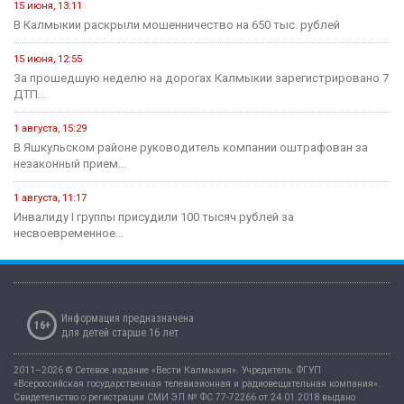
15 июня, 13:11
В Калмыкии раскрыли мошенничество на 650 тыс. рублей
15 июня, 12:55
За прошедшую неделю на дорогах Калмыкии зарегистрировано 7
ДТП...
1 августа, 15:29
В Яшкульском районе руководитель компании оштрафован за
незаконный прием...
1 августа, 11:17
Инвалиду I группы присудили 100 тысяч рублей за
несвоевременное...
Информация предназначена
16+
для детей старше 16 лет
2011–2026 © Сетевое издание «Вести Калмыкия». Учредитель: ФГУП
«Всероссийская государственная телевизионная и радиовещательная компания».
Свидетельство о регистрации СМИ ЭЛ № ФС 77-72266 от 24.01.2018 выдано