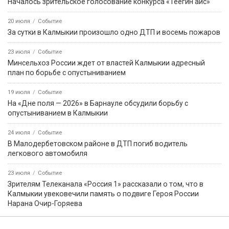
Началось зрительское голосование конкурса «Теегин айс»
20 июля
Событие
За сутки в Калмыкии произошло одно ДТП и восемь пожаров
23 июля
Событие
Минсельхоз России ждет от властей Калмыкии адресный
план по борьбе с опустыниванием
19 июля
Событие
На «Дне поля — 2026» в Барнауле обсудили борьбу с
опустыниванием в Калмыкии
24 июля
Событие
В Малодербетовском районе в ДТП погиб водитель
легкового автомобиля
23 июля
Событие
Зрителям Телеканала «Россия 1» рассказали о том, что в
Калмыкии увековечили память о подвиге Героя России
Нарана Очир-Горяева