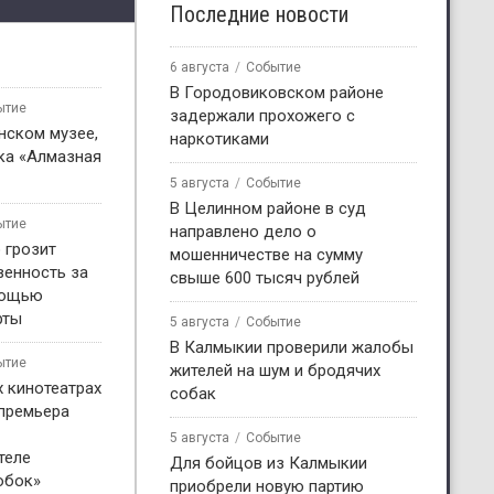
Последние новости
6 августа
Событие
В Городовиковском районе
ытие
задержали прохожего с
нском музее,
наркотиками
ка «Алмазная
5 августа
Событие
В Целинном районе в суд
ытие
направлено дело о
 грозит
мошенничестве на сумму
венность за
свыше 600 тысяч рублей
мощью
рты
5 августа
Событие
В Калмыкии проверили жалобы
ытие
жителей на шум и бродячих
х кинотеатрах
собак
 премьера
5 августа
Событие
теле
Для бойцов из Калмыкии
обок»
приобрели новую партию