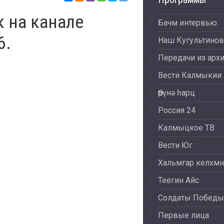
 на канале
Бачм интервью.
6.
Наш Кугультинов
Передачи из арх
Вести Калмыкии
Өрүнә һарц
Россия 24
Калмыцкое ТВ
Вести Юг
Хальмгар келхмн
Теегин Айс
Солдаты Победы
Первые лица