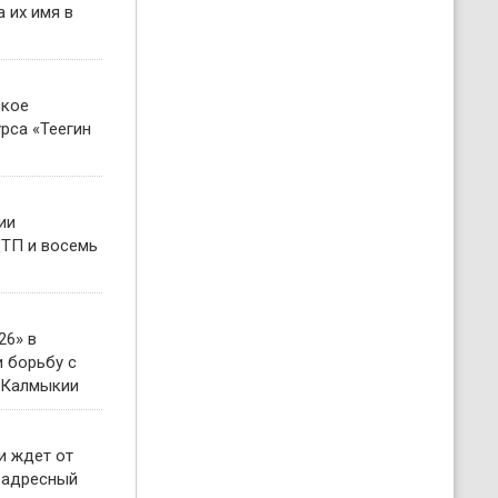
 их имя в
ское
рса «Теегин
ии
ТП и восемь
26» в
 борьбу с
 Калмыкии
и ждет от
 адресный