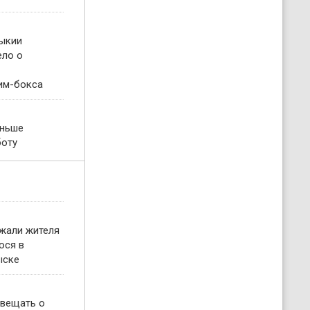
ыкии
ело о
им-бокса
еньше
боту
жали жителя
ося в
ыске
овещать о