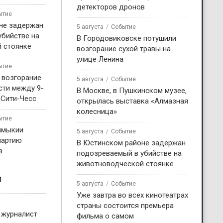
детекторов дронов
ытие
не задержан
5 августа
Событие
убийстве на
В Городовиковске потушили
 стоянке
возгорание сухой травы на
улице Ленина
ытие
 возгорание
5 августа
Событие
сти между 9-
В Москве, в Пушкинском музее,
 Сити-Чесс
открылась выставка «Алмазная
колесница»
ытие
лмыкии
5 августа
Событие
партию
В Юстинском районе задержан
в
подозреваемый в убийстве на
животноводческой стоянке
и
5 августа
Событие
Уже завтра во всех кинотеатрах
страны состоится премьера
 журналист
фильма о самом