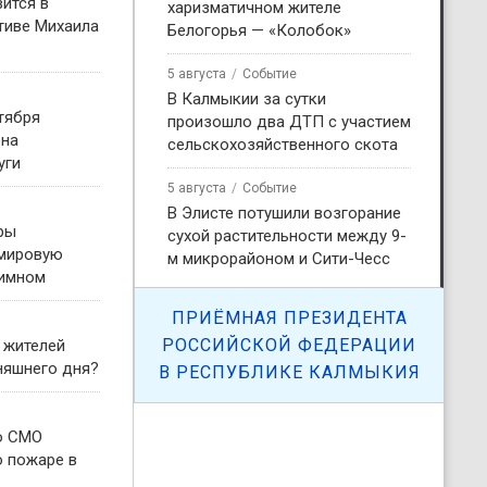
ится в
харизматичном жителе
тиве Михаила
Белогорья — «Колобок»
5 августа
Событие
В Калмыкии за сутки
тября
произошло два ДТП с участием
 на
сельскохозяйственного скота
уги
5 августа
Событие
В Элисте потушили возгорание
ры
сухой растительности между 9-
 мировую
м микрорайоном и Сити-Чесс
гимном
ПРИЁМНАЯ ПРЕЗИДЕНТА
РОССИЙСКОЙ ФЕДЕРАЦИИ
 жителей
няшнего дня?
В РЕСПУБЛИКЕ КАЛМЫКИЯ
о СМО
о пожаре в