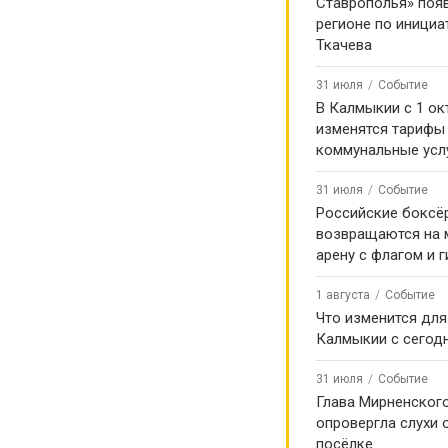
Ставрополья» появ
регионе по инициа
Ткачева
 на YouTube!
31 июля
Событие
В Калмыкии с 1 ок
изменятся тарифы
коммунальные усл
31 июля
Событие
Российские боксё
возвращаются на
арену с флагом и 
1 августа
Событие
Что изменится для
Калмыкии с сегод
31 июля
Событие
Глава Мирненског
опровергла слухи 
посёлке