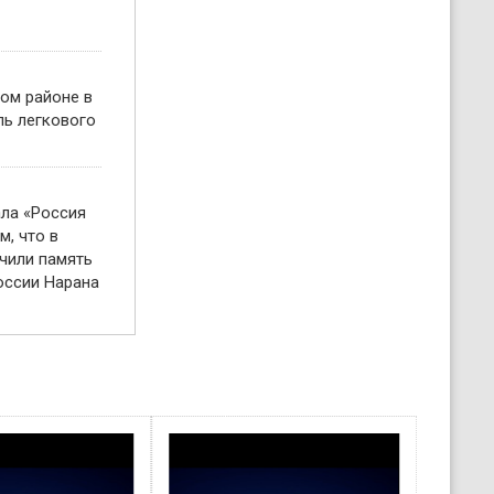
ом районе в
ль легкового
ала «Россия
м, что в
чили память
оссии Нарана