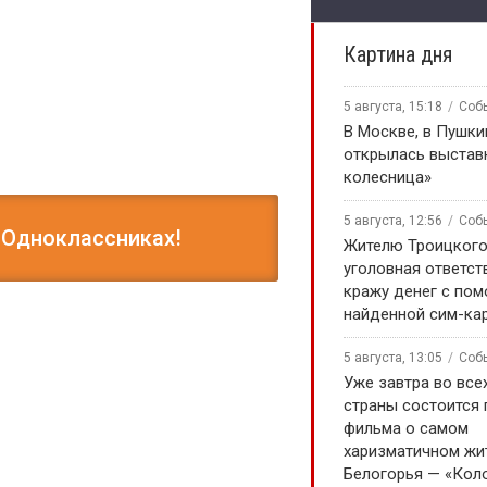
Картина дня
5 августа, 15:18
Соб
В Москве, в Пушки
открылась выстав
колесница»
5 августа, 12:56
Соб
 Одноклассниках!
Жителю Троицкого
уголовная ответст
кражу денег с по
найденной сим-ка
5 августа, 13:05
Соб
ой выпуск от
Уже завтра во все
страны состоится
фильма о самом
харизматичном жи
Белогорья — «Кол