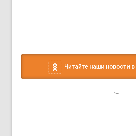
Читайте наши новости в
8 мая, 11:30
Видео
Вести Калмыкии
Вести Калмыкия. Дневн
08.05.2026.