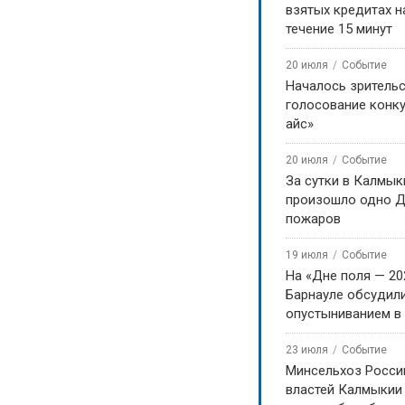
взятых кредитах на
течение 15 минут
20 июля
Событие
Началось зритель
голосование конку
айс»
20 июля
Событие
За сутки в Калмык
произошло одно Д
пожаров
19 июля
Событие
На «Дне поля — 20
Барнауле обсудили
опустыниванием в
23 июля
Событие
Минсельхоз Росси
властей Калмыкии