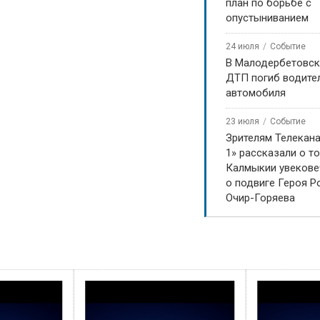
план по борьбе с
опустыниванием
24 июля
Событие
В Малодербетовск
ДТП погиб водите
автомобиля
23 июля
Событие
Зрителям Телекан
1» рассказали о то
Калмыкии увекове
о подвиге Героя Р
Очир-Горяева