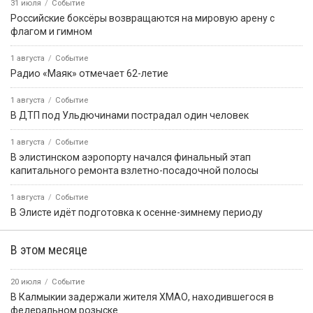
31 июля
Событие
Российские боксёры возвращаются на мировую арену с
флагом и гимном
1 августа
Событие
Радио «Маяк» отмечает 62-летие
1 августа
Событие
В ДТП под Ульдючинами пострадал один человек
1 августа
Событие
В элистинском аэропорту начался финальный этап
капитального ремонта взлетно-посадочной полосы
1 августа
Событие
В Элисте идёт подготовка к осенне-зимнему периоду
В этом месяце
20 июля
Событие
В Калмыкии задержали жителя ХМАО, находившегося в
федеральном розыске