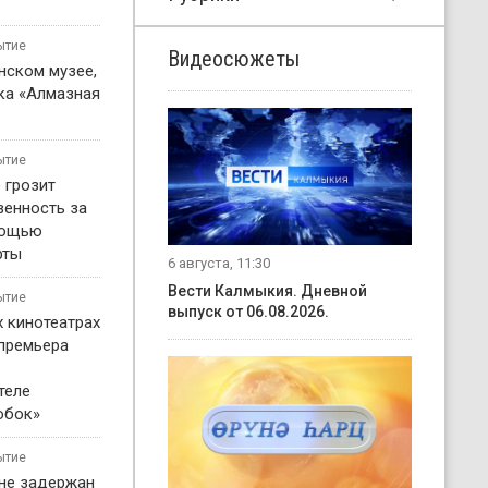
ытие
Видеосюжеты
нском музее,
ка «Алмазная
ытие
 грозит
венность за
мощью
рты
6 августа, 11:30
Вести Калмыкия. Дневной
ытие
выпуск от 06.08.2026.
х кинотеатрах
 премьера
теле
обок»
ытие
не задержан