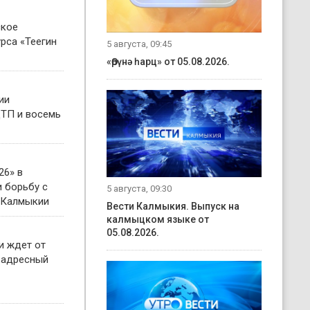
ское
рса «Теегин
5 августа, 09:45
«Өрүнә һарц» от 05.08.2026.
ии
ТП и восемь
26» в
 борьбу с
5 августа, 09:30
 Калмыкии
Вести Калмыкия. Выпуск на
калмыцком языке от
05.08.2026.
и ждет от
 адресный