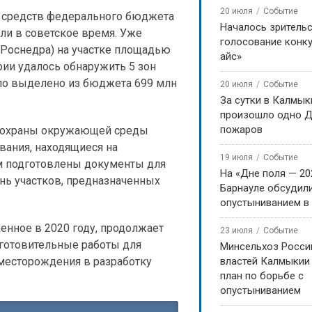
20 июля
Событие
ет средств федерального бюджета
Началось зритель
или в советское время. Уже
голосование конку
Роснедра) на участке площадью
айс»
рии удалось обнаружить 5 зон
ло выделено из бюджета 699 млн
20 июля
Событие
За сутки в Калмык
произошло одно Д
пожаров
и охраны окружающей среды
вания, находящиеся на
19 июля
Событие
м подготовлены документы для
На «Дне поля — 20
нь участков, предназначенных
Барнауле обсудили
опустыниванием в
нное в 2020 году, продолжает
23 июля
Событие
дготовительные работы для
Минсельхоз Росси
месторождения в разработку
властей Калмыкии
план по борьбе с
опустыниванием