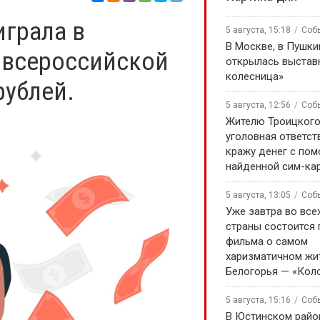
грала в
5 августа, 15:18
Соб
В Москве, в Пушки
 всероссийской
открылась выстав
колесница»
рублей.
5 августа, 12:56
Соб
Жителю Троицкого
уголовная ответст
кражу денег с по
найденной сим-ка
5 августа, 13:05
Соб
Уже завтра во все
страны состоится
фильма о самом
харизматичном жи
Белогорья — «Кол
5 августа, 15:16
Соб
В Юстинском райо