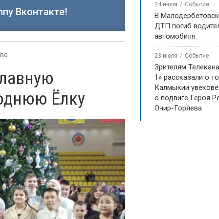
24 июля
Событие
ппу Вконтакте!
В Малодербетовск
ДТП погиб водите
автомобиля
во
23 июля
Событие
Зрителям Телекан
главную
1» рассказали о то
Калмыкии увекове
однюю Ёлку
о подвиге Героя Р
Очир-Горяева