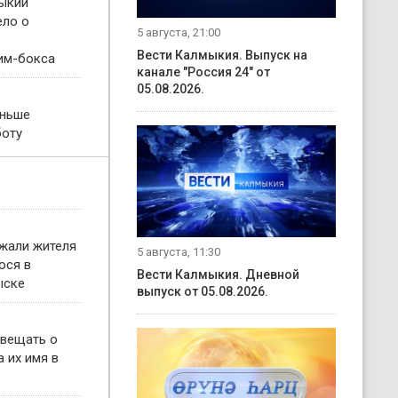
ыкии
ело о
5 августа, 21:00
Вести Калмыкия. Выпуск на
им-бокса
канале "Россия 24" от
05.08.2026.
еньше
боту
жали жителя
5 августа, 11:30
ося в
Вести Калмыкия. Дневной
ыске
выпуск от 05.08.2026.
овещать о
 их имя в