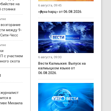
убийстве на
6 августа, 09:45
 стоянке
«Өрүнә һарц» от 06.08.2026.
ытие
 возгорание
сти между 9-
 Сити-Чесс
ытие
ки
П с участием
6 августа, 09:30
нного скота
Вести Калмыкия. Выпуск на
калмыцком языке от
06.08.2026.
и
 журналист
ится в
тиве Михаила