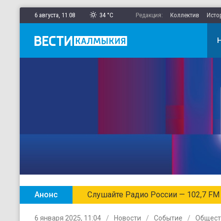
6 августа,
11
:
08
34 °C
Редакция:
Коллектив
Исто
Анонс
Слушайте Радио России — 102,7 FM
6 января 2025, 11:04
Новости
Событие
Общест