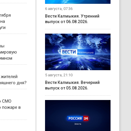
6 августа, 07:36
тября
Вести Калмыкия. Утренний
 на
выпуск от 06.08.2026.
уги
ры
 мировую
гимном
5 августа, 21:10
 жителей
няшнего дня?
Вести Калмыкия. Вечерний
выпуск от 05.08.2026.
о СМО
о пожаре в