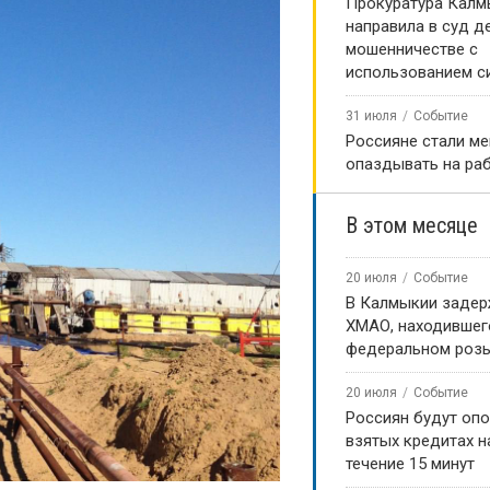
Прокуратура Калм
направила в суд д
мошенничестве с
использованием с
31 июля
Событие
Россияне стали м
опаздывать на ра
В этом месяце
20 июля
Событие
В Калмыкии задер
ХМАО, находившег
федеральном роз
20 июля
Событие
Россиян будут оп
взятых кредитах на
течение 15 минут