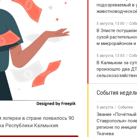
подозреваемый в 
животноводческой
5 августа, 13:00
Соб
В Элисте потушили
сухой растительно
м микрорайоном и
5 августа, 13:03
Соб
В Калмыкии за сут
произошло два ДТ
сельскохозяйстве
События недел
5 августа
Событие
Звание «Почётный
м лотереи в стране появилось 90
Ставрополья» появ
ка Республики Калмыкия.
регионе по инициа
Ткачева