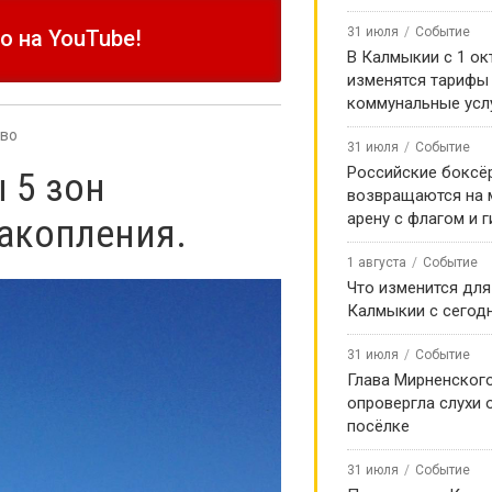
31 июля
Событие
 на YouTube!
В Калмыкии с 1 ок
изменятся тарифы
коммунальные усл
во
31 июля
Событие
Российские боксё
 5 зон
возвращаются на
арену с флагом и 
акопления.
1 августа
Событие
Что изменится для
Калмыкии с сегод
31 июля
Событие
Глава Мирненског
опровергла слухи 
посёлке
31 июля
Событие