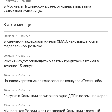
5 августа
Событие
В Москве, в Пушкинском музее, открылась выставка
«Алмазная колесница»
В этом месяце
20 июля
Событие
В Калмыкии задержали жителя ХМАО, находившегося в
федеральном розыске
20 июля
Событие
Россиян будут оповещать о взятых кредитах на их имя в
течение 15 минут
20 июля
Событие
Началось зрительское голосование конкурса «Теегин айс»
20 июля
Событие
За сутки в Калмыкии произошло одно ДТП и восемь пожаров
23 июля
Событие
Минсельхоз России ждет от властей Калмыкии адресный