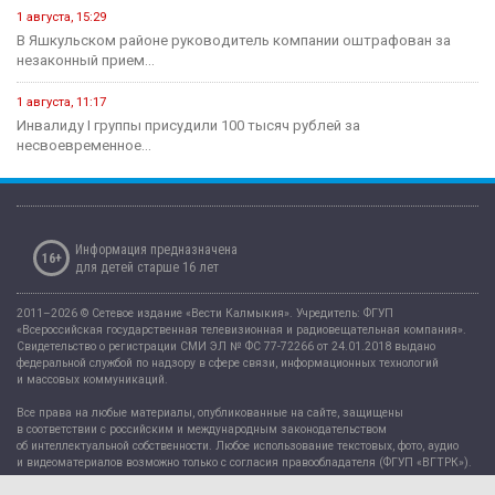
1 августа, 15:29
В Яшкульском районе руководитель компании оштрафован за
незаконный прием...
1 августа, 11:17
Инвалиду I группы присудили 100 тысяч рублей за
несвоевременное...
Информация предназначена
16+
для детей старше 16 лет
2011–2026 © Сетевое издание «Вести Калмыкия». Учредитель: ФГУП
«Всероссийская государственная телевизионная и радиовещательная компания».
Свидетельство о регистрации СМИ ЭЛ № ФС 77-72266 от 24.01.2018 выдано
федеральной службой по надзору в сфере связи, информационных технологий
и массовых коммуникаций.
Все права на любые материалы, опубликованные на сайте, защищены
в соответствии с российским и международным законодательством
об интеллектуальной собственности. Любое использование текстовых, фото, аудио
и видеоматериалов возможно только с согласия правообладателя (ФГУП «ВГТРК»).