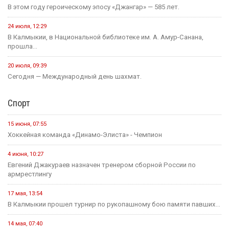
В этом году героическому эпосу «Джангар» — 585 лет.
24 июля, 12:29
В Калмыкии, в Национальной библиотеке им. А. Амур-Санана,
прошла...
20 июля, 09:39
Сегодня — Международный день шахмат.
Спорт
15 июня, 07:55
Хоккейная команда «Динамо-Элиста» - Чемпион
4 июня, 10:27
Евгений Джакураев назначен тренером сборной России по
армрестлингу
17 мая, 13:54
В Калмыкии прошел турнир по рукопашному бою памяти павших...
14 мая, 07:40