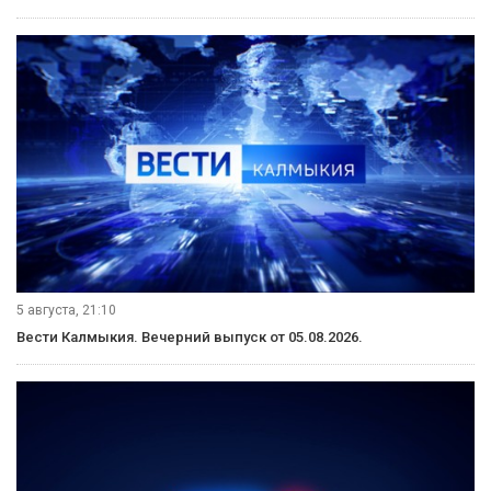
В полицию обратилась местная жительница, сообщившая о
драке во дворе многоквартирного дома. Прибывший наряд
установил, что на 47-летнего мужчину напал 23-летний
элистинец, находившийся в состоянии алкогольного
опьянения. Подозреваемого задержали и поместили в
изолятор временного содержания. Потерпевший направлен
на судебно-медицинскую экспертизу. По её результатам
будет принято процессуальное решение.
Фото: МВД Калмыкии
Вступайте в нашу группу Вконтакте!