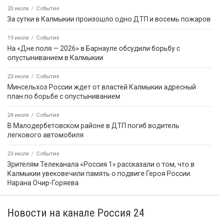
31 июля
Событие
Глава Мирненского СМО опровергла слухи о пожаре в
посёлке
30 июля
Город
Утомляющая монотонность: скрытая угроза сна за рулем
31 июля
Событие
Прокуратура Калмыкии направила в суд дело о
мошенничестве с использованием сим-бокса
31 июля
Событие
Россияне стали меньше опаздывать на работу
В этом месяце
20 июля
Событие
В Калмыкии задержали жителя ХМАО, находившегося в
федеральном розыске