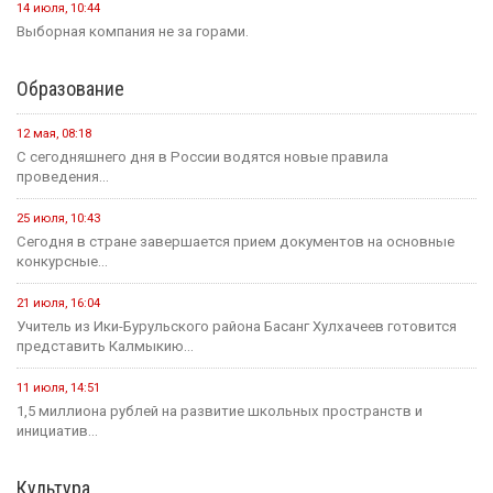
Социальная сфера
16 июля, 13:10
Россия становится одной из самых спокойных стран мира в...
1 августа, 11:42
В рамках акции «35 добрых дел», приуроченной к 35-летию...
1 августа, 10:51
Елена Пашкеева из Яшалтинского района нашла работу на
ярмарке...
31 июля, 18:51
Детали предстоящего международного буддийского форума
обсудили Первый зампредседателя правительства...
Политика
24 июля, 16:31
Итоги весенней сессии Государственной Думы