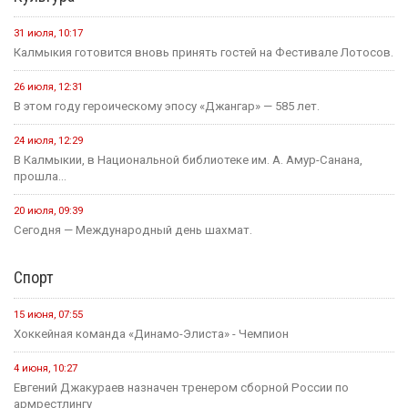
24 июля, 09:46
Сегодня в Элисте состоится заседание правительства Калмыкии.
20 июля, 11:17
В преддверии Единого дня голосования Общественная палата
Республики активно...
14 июля, 10:44
Выборная компания не за горами.
Образование
12 мая, 08:18
С сегодняшнего дня в России водятся новые правила
проведения...
25 июля, 10:43
Сегодня в стране завершается прием документов на основные
конкурсные...
21 июля, 16:04
Учитель из Ики-Бурульского района Басанг Хулхачеев готовится
представить Калмыкию...