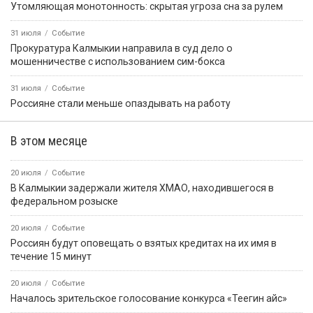
5 августа, 12:56
Событие
Жителю Троицкого грозит уголовная ответственность за
кражу денег с помощью найденной сим-карты
5 августа, 13:05
Событие
Уже завтра во всех кинотеатрах страны состоится премьера
фильма о самом харизматичном жителе Белогорья —
«Колобок»
События недели
31 июля
Событие
В Калмыкии с 1 октября изменятся тарифы на коммунальные
услуги
31 июля
Событие
Российские боксёры возвращаются на мировую арену с
флагом и гимном
1 августа
Событие
Что изменится для жителей Калмыкии с сегодняшнего дня?