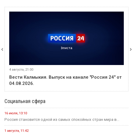
20 июля
Событие
Россиян будут оповещать о взятых кредитах на их имя в
течение 15 минут
20 июля
Событие
Началось зрительское голосование конкурса «Теегин айс»
20 июля
Событие
За сутки в Калмыкии произошло одно ДТП и восемь пожаров
19 июля
Событие
На «Дне поля — 2026» в Барнауле обсудили борьбу с
опустыниванием в Калмыкии
23 июля
Событие
Минсельхоз России ждет от властей Калмыкии адресный
план по борьбе с опустыниванием
24 июля
Событие
В Малодербетовском районе в ДТП погиб водитель
легкового автомобиля
23 июля
Событие