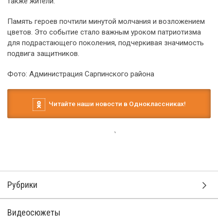
также жители.
Память героев почтили минутой молчания и возложением
цветов. Это событие стало важным уроком патриотизма
для подрастающего поколения, подчеркивая значимость
подвига защитников.
Фото: Администрация Сарпинского района
Читайте наши новости в Одноклассниках!
12 мая, 13:28
В Элисте во дворе жилого дома
задержали 23-летнего пьяного
дебошира, избившего мужчину
за замечание