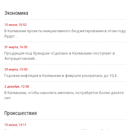
15 июня, 07:55
Хоккейная команда «Динамо-Элиста» - Чемпион
4 июня, 10:27
Евгений Джакураев назначен тренером сборной России по
армрестлингу
17 мая, 13:54
В Калмыкии прошел турнир по рукопашному бою памяти павших...
14 мая, 07:40
Сегодня стартует открытый городской турнир по боксу
Здравоохранение
16 июля, 13:06
Современные технологии на страже женского здоровья и
материнства
11 июля, 07:14
В рамках недели профилактики аллергических заболеваний в