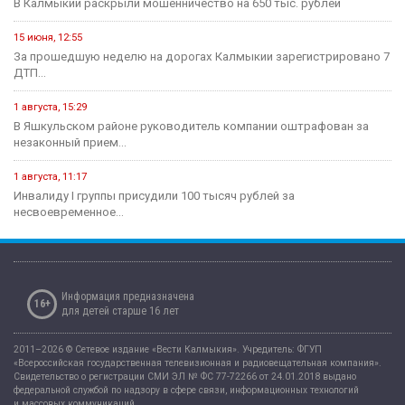
регионе прошли...
12 мая, 08:07
Сегодня - Международный день медицинской сестры.
1 августа, 09:57
В Калмыкии приступили к новому этапу проекта «Будь здоров!»
Экономика
15 июня, 10:52
В Калмыкии проекты инициативного бюджетирования в этом году
будут...
31 марта, 16:35
Продукция под брендом «Сделано в Калмыкии» поступает в
Антрацитовский...
29 марта, 15:03
Годовая инфляция в Калмыкии в феврале ускорилась до 10,4...
2 декабря, 12:58