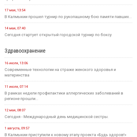
11 июля, 14:51
1,5 миллиона рублей на развитие школьных пространств и
инициатив...
Культура
31 июля, 10:17
Калмыкия готовится вновь принять гостей на Фестивале Лотосов.
26 июля, 12:31
В этом году героическому эпосу «Джангар» — 585 лет.
24 июля, 12:29
В Калмыкии, в Национальной библиотеке им. А. Амур-Санана,
прошла...
20 июля, 09:39
Сегодня — Международный день шахмат.
Спорт