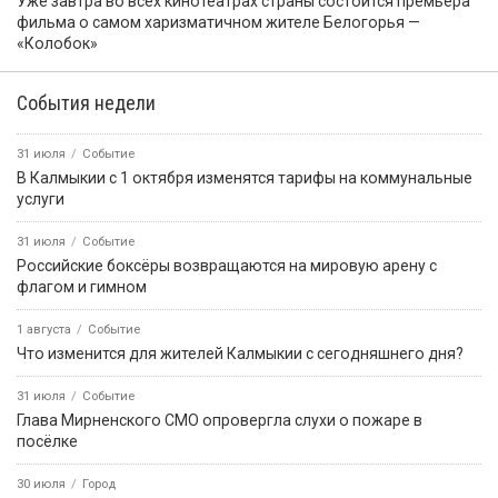
ПРИЁМНАЯ ПРЕЗИДЕНТА РОССИЙСКОЙ
ФЕДЕРАЦИИ В РЕСПУБЛИКЕ КАЛМЫКИЯ
Картина дня
5 августа, 08:55
Событие
Звание «Почётный журналист Ставрополья» появится в
регионе по инициативе Михаила Ткачева
5 августа, 07:50
Событие
В Лагани автомобиль опрокинулся в кювет, пострадал один
человек
5 августа, 08:58
Событие
В России утвердили ГОСТ по охране труда с новыми
правилами для руководителей
5 августа, 15:18
Событие
В Москве, в Пушкинском музее, открылась выставка
«Алмазная колесница»