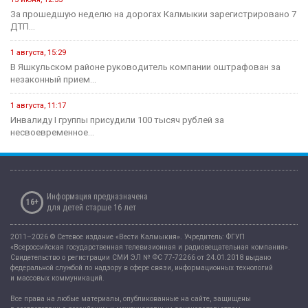
За прошедшую неделю на дорогах Калмыкии зарегистрировано 7
ДТП...
1 августа, 15:29
В Яшкульском районе руководитель компании оштрафован за
незаконный прием...
1 августа, 11:17
Инвалиду I группы присудили 100 тысяч рублей за
несвоевременное...
Информация предназначена
16+
для детей старше 16 лет
2011–2026 © Сетевое издание «Вести Калмыкия». Учредитель: ФГУП
«Всероссийская государственная телевизионная и радиовещательная компания».
Свидетельство о регистрации СМИ ЭЛ № ФС 77-72266 от 24.01.2018 выдано
федеральной службой по надзору в сфере связи, информационных технологий
и массовых коммуникаций.
Все права на любые материалы, опубликованные на сайте, защищены