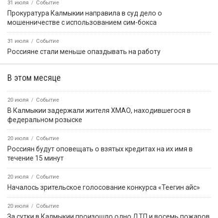
31 июля
Событие
Прокуратура Калмыкии направила в суд дело о
мошенничестве с использованием сим-бокса
31 июля
Событие
Россияне стали меньше опаздывать на работу
В этом месяце
20 июля
Событие
В Калмыкии задержали жителя ХМАО, находившегося в
федеральном розыске
20 июля
Событие
Россиян будут оповещать о взятых кредитах на их имя в
течение 15 минут
20 июля
Событие
Началось зрительское голосование конкурса «Теегин айс»
20 июля
Событие
За сутки в Калмыкии произошло одно ДТП и восемь пожаров