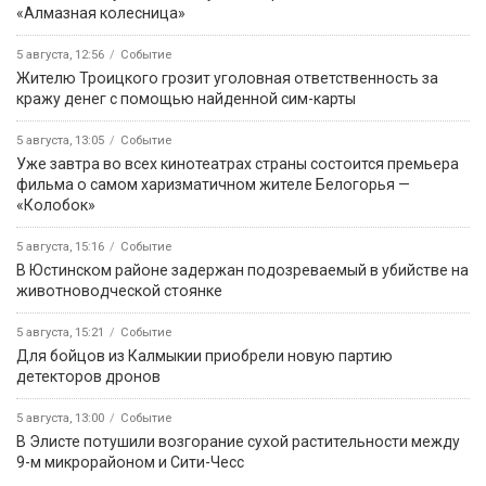
«Алмазная колесница»
5 августа, 12:56
Событие
Жителю Троицкого грозит уголовная ответственность за
кражу денег с помощью найденной сим-карты
5 августа, 13:05
Событие
Уже завтра во всех кинотеатрах страны состоится премьера
фильма о самом харизматичном жителе Белогорья —
«Колобок»
5 августа, 15:16
Событие
В Юстинском районе задержан подозреваемый в убийстве на
животноводческой стоянке
5 августа, 15:21
Событие
Для бойцов из Калмыкии приобрели новую партию
детекторов дронов
5 августа, 13:00
Событие
В Элисте потушили возгорание сухой растительности между
9-м микрорайоном и Сити-Чесс