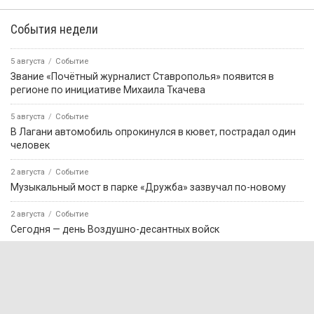
События недели
5 августа
Событие
Звание «Почётный журналист Ставрополья» появится в
регионе по инициативе Михаила Ткачева
5 августа
Событие
В Лагани автомобиль опрокинулся в кювет, пострадал один
человек
2 августа
Событие
Музыкальный мост в парке «Дружба» зазвучал по-новому
2 августа
Событие
Сегодня — день Воздушно-десантных войск
3 августа
Событие
В Калмыкии 25 ветеранов спецоперации с инвалидностью
получили адаптивную одежду
5 августа
Событие