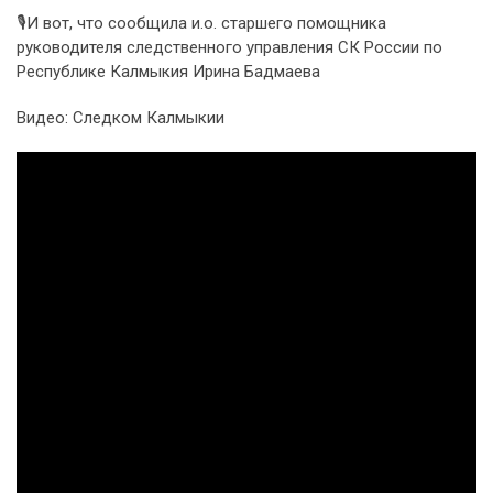
🎙И вот, что сообщила и.о. старшего помощника
руководителя следственного управления СК России по
Республике Калмыкия Ирина Бадмаева
Видео: Следком Калмыкии