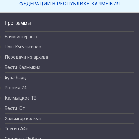
ФЕДЕРАЦИИ В РЕСПУБЛИКЕ КАЛМЫКИЯ
Программы
Бачм интервью.
Наш Кугультинов
Передачи из архива
Вести Калмыкии
Өрүнә һарц
Россия 24
Калмыцкое ТВ
Вести Юг
Хальмгар келхмн
Теегин Айс