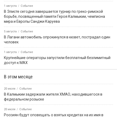
1 августа
Событие
В Элисте сегодня завершается турнир по греко-римской
борьбе, посвященный памяти Героя Калмыкии, чемпиона
мира и Европы Санджи Каруева
5 августа
Событие
В Лагани автомобиль опрокинулся в кювет, пострадал один
человек
1 августа
Событие
Крупнейшие операторы запустили бесплатный безлимитный
доступ к MAX
В этом месяце
20 июля
Событие
В Калмыкии задержали жителя ХМАО, находившегося в
федеральном розыске
20 июля
Событие
Россиян будут оповещать о взятых кредитах на их имя в