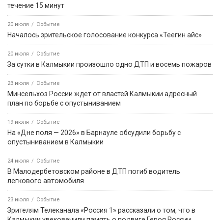
течение 15 минут
20 июля
Событие
Началось зрительское голосование конкурса «Теегин айс»
20 июля
Событие
За сутки в Калмыкии произошло одно ДТП и восемь пожаров
23 июля
Событие
Минсельхоз России ждет от властей Калмыкии адресный
план по борьбе с опустыниванием
19 июля
Событие
На «Дне поля — 2026» в Барнауле обсудили борьбу с
опустыниванием в Калмыкии
24 июля
Событие
В Малодербетовском районе в ДТП погиб водитель
легкового автомобиля
23 июля
Событие
Зрителям Телеканала «Россия 1» рассказали о том, что в
Калмыкии увековечили память о подвиге Героя России