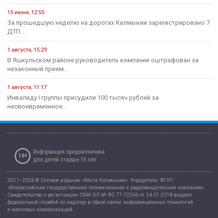
15 июня, 12:55
За прошедшую неделю на дорогах Калмыкии зарегистрировано 7
ДТП...
1 августа, 15:29
В Яшкульском районе руководитель компании оштрафован за
незаконный прием...
1 августа, 11:17
Инвалиду I группы присудили 100 тысяч рублей за
несвоевременное...
Информация предназначена
16+
для детей старше 16 лет
2011–2026 © Сетевое издание «Вести Калмыкия». Учредитель: ФГУП
«Всероссийская государственная телевизионная и радиовещательная компания».
Свидетельство о регистрации СМИ ЭЛ № ФС 77-72266 от 24.01.2018 выдано
федеральной службой по надзору в сфере связи, информационных технологий
и массовых коммуникаций.