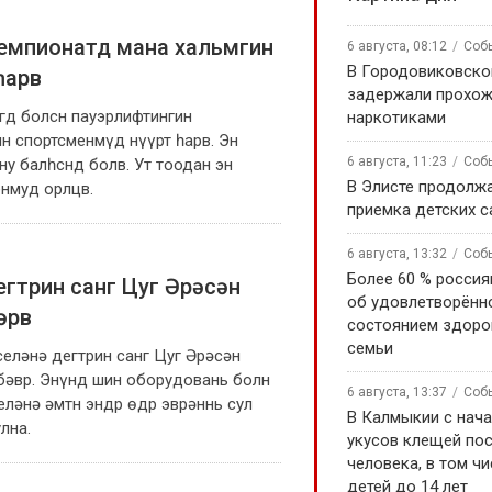
емпионатд мана хальмгин
6 августа, 08:12
Соб
В Городовиковско
 һарв
задержали прохож
угд болсн пауэрлифтингин
наркотиками
н спортсменмүд нүүрт һарв. Эн
6 августа, 11:23
Соб
у балһснд болв. Ут тоодан эн
В Элисте продолж
нмуд орлцв.
приемка детских 
6 августа, 13:32
Соб
Более 60 % россия
гтрин санг Цуг Әрәсән
об удовлетворённ
әрв
состоянием здоро
семьи
еләнә дегтрин санг Цуг Әрәсән
бәвр. Энүнд шин оборудовань болн
6 августа, 13:37
Соб
еләнә әмтн эндр өдр эврәннь сул
В Калмыкии с нача
лна.
укусов клещей по
человека, в том чи
детей до 14 лет