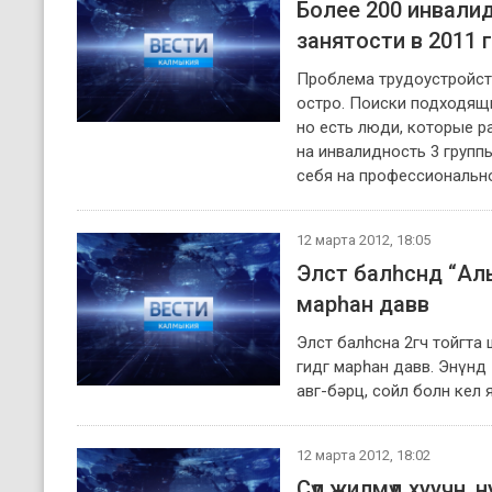
Более 200 инвали
занятости в 2011 
Проблема трудоустройст
остро. Поиски подходящи
но есть люди, которые р
на инвалидность 3 групп
себя на профессиональн
12 марта 2012, 18:05
Элст балһснд “Аль
марһан давв
Элст балһсна 2гч тойгта
гидг марһан давв. Энүнд 
авг-бәрц, сойл болн кел 
12 марта 2012, 18:02
Сүл жилмүд хуучн, 