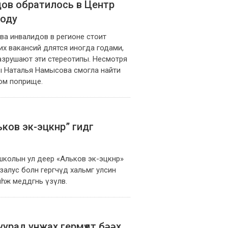
дов обратилось в Центр
году
ва инвалидов в регионе стоит
х вакансий длятся иногда годами,
азрушают эти стереотипы. Несмотря
ы Наталья Намысова смогла найти
ом поприще.
ков эк-эцкнр” гидг
 школын ул деер «Альков эк-эцкнр»
залус болн гергчүд хальмг улсин
яһж меддгнь үзүлв.
нуурад унжах гермүдт бәәх