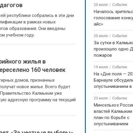
дагогов
20 июля
Событие
Началось зритель
сей республики собрались в эти дни
голосование конку
алификации в рамках новых
айс»
ртов образования. Они введены
ом учебном году.
20 июля
Событие
За сутки в Калмык
произошло одно Д
пожаров
арийного жилья в
19 июля
Событие
ереселено 160 человек
На «Дне поля — 20
тирных домов, признанных
Барнауле обсудили
опустыниванием в
получат новое жилье. Всего будет
. Правительство Калмыкии уже
23 июля
Событие
кую адресную программу на текущий
Минсельхоз Росси
властей Калмыкии
план по борьбе с
опустыниванием
вет «За честные выборы»