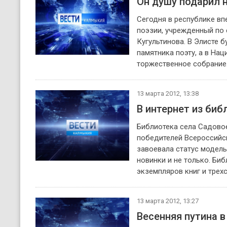
Он душу подарил н
Сегодня в республике в
поэзии, учрежденный по
Кугультинова. В Элисте 
памятника поэту, а в На
торжественное собрание
13 марта 2012, 13:38
В интернет из биб
Библиотека села Садовое
победителей Всероссийск
завоевала статус модель
новинки и не только. Би
экземпляров книг и трех
13 марта 2012, 13:27
Весенняя путина 