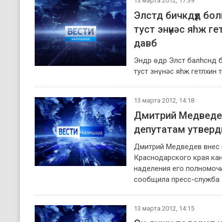
13 марта 2012, 17:39
Элстд бичкдүд бол
туст энүнәс яһж ге
давб
Эндр өдр Элст балһснд 
туст энүнәс яһж гетлхин 
13 марта 2012, 14:18
Дмитрий Медведе
депутатам утверд
Дмитрий Медведев внес 
Краснодарского края ка
наделения его полномочи
сообщила пресс-служба 
13 марта 2012, 14:15