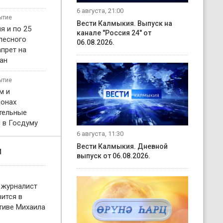
6 августа, 21:00
ытие
Вести Калмыкия. Выпуск на
я и по 25
канале "Россия 24" от
 лесного
06.08.2026.
прет на
ан
ытие
м и
онах
тельные
 в Госдуму
6 августа, 11:30
Вести Калмыкия. Дневной
и
выпуск от 06.08.2026.
 журналист
ится в
тиве Михаила