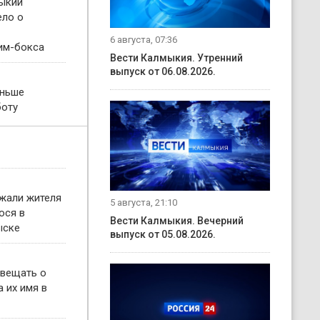
ыкии
ело о
6 августа, 07:36
им-бокса
Вести Калмыкия. Утренний
выпуск от 06.08.2026.
еньше
боту
жали жителя
5 августа, 21:10
ося в
Вести Калмыкия. Вечерний
ыске
выпуск от 05.08.2026.
овещать о
 их имя в