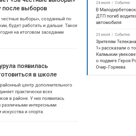
24 июля
Событие
 после выборов
В Малодербетовск
ДТП погиб водите
 честные выборы», созданный по
автомобиля
ии, будет работать и дальше. Такое
егодня на итоговом заседании
23 июля
Событие
Зрителям Телекан
1» рассказали о то
Калмыкии увекове
о подвиге Героя Р
урула появилась
Очир-Горяева
отовиться в школе
 районный центр дополнительного
диняет практически всех
ов в районе. У них появилась
 различными интересными
 искусства и спорта.