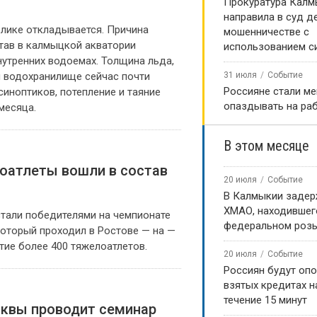
Прокуратура Калм
направила в суд д
блике откладывается. Причина
мошенничестве с
ав в калмыцкой акватории
использованием с
нутренних водоемах. Толщина льда,
м водохранилище сейчас почти
31 июля
Событие
Россияне стали м
синоптиков, потепление и таяние
опаздывать на ра
месяца.
В этом месяце
оатлеты вошли в состав
20 июля
Событие
В Калмыкии задер
ХМАО, находившег
тали победителями на чемпионате
федеральном роз
который проходил в Ростове — на —
стие более 400 тяжелоатлетов.
20 июля
Событие
Россиян будут оп
взятых кредитах на
течение 15 минут
квы проводит семинар