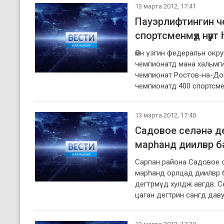
13 марта 2012, 17:41
Пауэрлифтингин ч
спортсменмүд нүүрт
Өмн үзгин федеральн окр
чемпионатд мана хальмги
чемпионат Ростов-на-Дон
чемпионатд 400 спортсме
13 марта 2012, 17:40
Садовое селәнә де
марһанд диилвр б
Сарпан района Садовое с
марһанд орлцад диилвр 
дегтрмүд хулдж авгдв. С
цаган дегтрин сангд даву