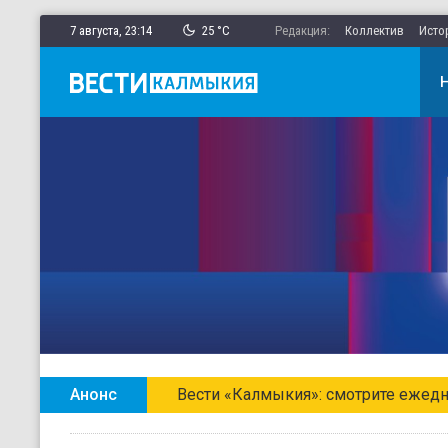
7 августа,
23
:
14
25 °C
Редакция:
Коллектив
Исто
Анонс
Вести «Калмыкия»: смотрите ежедн