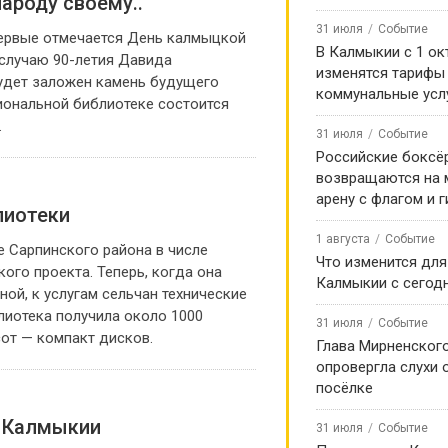
ароду своему..
31 июля
Событие
первые отмечается День калмыцкой
В Калмыкии с 1 ок
 случаю 90-летия Давида
изменятся тарифы
будет заложен камень будущего
коммунальные усл
циональной библиотеке состоится
.
31 июля
Событие
Российские боксё
возвращаются на
арену с флагом и 
лиотеки
1 августа
Событие
 Сарпинского района в числе
Что изменится для
ого проекта. Теперь, когда она
Калмыкии с сегод
ной, к услугам сельчан технические
блиотека получила около 1000
31 июля
Событие
сот — компакт дисков.
Глава Мирненског
опровергла слухи 
посёлке
в Калмыкии
31 июля
Событие