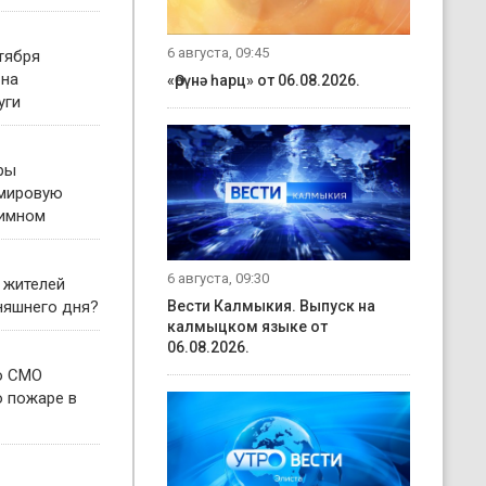
6 августа, 09:45
тября
 на
«Өрүнә һарц» от 06.08.2026.
уги
ры
 мировую
гимном
6 августа, 09:30
 жителей
няшнего дня?
Вести Калмыкия. Выпуск на
калмыцком языке от
06.08.2026.
о СМО
о пожаре в