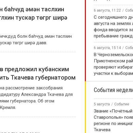
н баһчуд әмән таслхин
6 августа, 11:22
Соб
тлхин тускар төгрг ширә
С сегодняшнего дн
августа на землях
фонда вводится за
пребывание гражд
бичкдүд болн баһчуд әмән таслхин
тускар төгрг ширә давв.
6 августа, 15:14
Соб
В Черноземельско
Приютненском рай
проверяют избира
в предложил кубанским
участки к выборам
ить Ткачева губернатором
на рассмотрение заксобрания
События недел
ндидатуру Александра Ткачева для
ями губернатора. Об этом
5 августа
Событие
Кремля.
Звание «Почётный
Ставрополья» появ
регионе по инициа
Ткачева