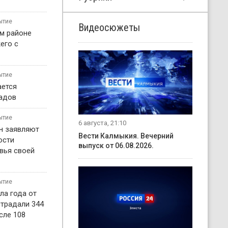
ытие
Видеосюжеты
м районе
его с
ытие
ается
садов
ытие
6 августа, 21:10
н заявляют
Вести Калмыкия. Вечерний
ости
выпуск от 06.08.2026.
вья своей
ытие
ла года от
страдали 344
сле 108