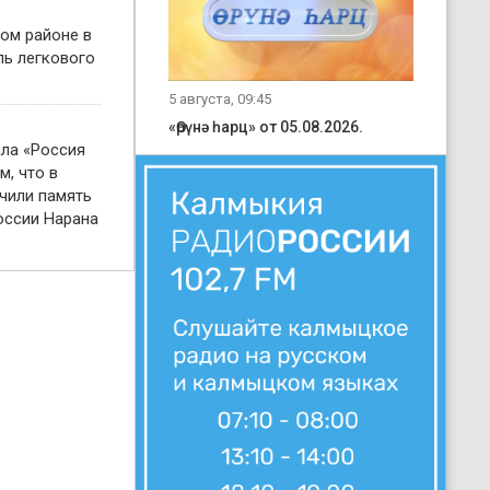
ом районе в
ль легкового
5 августа, 09:45
«Өрүнә һарц» от 05.08.2026.
ала «Россия
м, что в
чили память
оссии Нарана