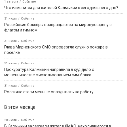
1 августа
Событие
Что изменится для жителей Калмыкии с сегодняшнего дня?
31 июля
Событие
Российские боксёры возвращаются на мировую арену с
флагом и гимном
31 июля
Событие
Глава Мирненского СМО опровергла слухи о пожаре в
посёлке
31 июля
Событие
Прокуратура Калмыкии направила в суд дело о
мошенничестве с использованием сим-бокса
31 июля
Событие
Россияне стали меньше опаздывать на работу
В этом месяце
20 июля
Событие
В Калмыкии задержали жителя ХМАО, находившегося в