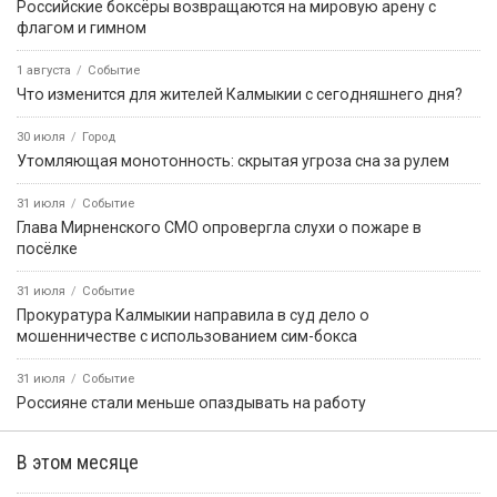
Российские боксёры возвращаются на мировую арену с
флагом и гимном
1 августа
Событие
Что изменится для жителей Калмыкии с сегодняшнего дня?
30 июля
Город
Утомляющая монотонность: скрытая угроза сна за рулем
31 июля
Событие
Глава Мирненского СМО опровергла слухи о пожаре в
посёлке
31 июля
Событие
Прокуратура Калмыкии направила в суд дело о
мошенничестве с использованием сим-бокса
31 июля
Событие
Россияне стали меньше опаздывать на работу
В этом месяце