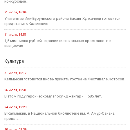
конкурсные...
21 июля, 16:04
Учитель из Ики-Бурульского района Басанг Хулхачеев готовится
представить Калмыкию...
11 июля, 14:51
1,5 миллиона рублей на развитие школьных пространств и
инициатив...
Культура
31 июля, 10:17
Калмыкия готовится вновь принять гостей на Фестивале Лотосов.
26 июля, 12:31
В этом году героическому эпосу «Джангар» — 585 лет.
24 июля, 12:29
В Калмыкии, в Национальной библиотеке им. А. Амур-Санана,
прошла...
20 июля, 09:39