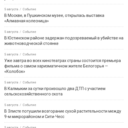
5 августа
Событие
В Москве, в Пушкинском музее, открылась выставка
«Алмазная колесница»
5 августа
Событие
В Юстинском районе задержан подозреваемый в убийстве на
животноводческой стоянке
5 августа
Событие
Уже завтра во всех кинотеатрах страны состоится премьера
фильма о самом харизматичном жителе Белогорья —
«Колобок»
5 августа
Событие
В Калмыкии за сутки произошло два ДТП с участием
сельскохозяйственного скота
5 августа
Событие
В Элисте потушили возгорание сухой растительности между
9-м микрорайоном и Сити-Чесс
5 августа
Событие