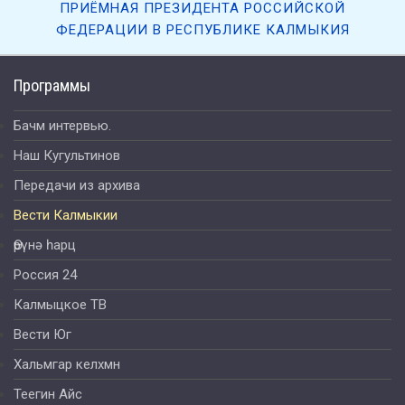
ПРИЁМНАЯ ПРЕЗИДЕНТА РОССИЙСКОЙ
ФЕДЕРАЦИИ В РЕСПУБЛИКЕ КАЛМЫКИЯ
Программы
Бачм интервью.
Наш Кугультинов
Передачи из архива
Вести Калмыкии
Өрүнә һарц
Россия 24
Калмыцкое ТВ
Вести Юг
Хальмгар келхмн
Теегин Айс