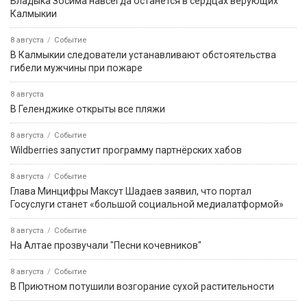
Владыка Зосима навсегда останется в сердцах верующих
Калмыкии
8 августа
Событие
В Калмыкии следователи устанавливают обстоятельства
гибели мужчины при пожаре
8 августа
В Геленджике открыты все пляжи
8 августа
Событие
Wildberries запустит программу партнёрских хабов
8 августа
Событие
Глава Минцифры Максут Шадаев заявил, что портал
Госуслуги станет «большой социальной медиалатформой»
8 августа
Событие
На Алтае прозвучали "Песни кочевников"
8 августа
Событие
В Приютном потушили возгорание сухой растительности