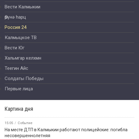
Вести Калмыкии
Өрүнә һарц
Россия 24
Калмыцкое ТВ
Вести Юг
Хальмгар келхмн
Теегин Айс
Солдаты Победы
Первые лица
Картина дня
15:05
Событие
На месте ДТП в Калмыкии работают полицейские: погибла
несовершеннолетняя