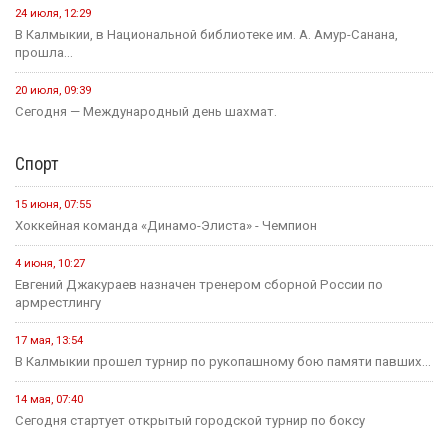
24 июля, 12:29
В Калмыкии, в Национальной библиотеке им. А. Амур-Санана,
прошла...
20 июля, 09:39
Сегодня — Международный день шахмат.
Спорт
15 июня, 07:55
Хоккейная команда «Динамо-Элиста» - Чемпион
4 июня, 10:27
Евгений Джакураев назначен тренером сборной России по
армрестлингу
17 мая, 13:54
В Калмыкии прошел турнир по рукопашному бою памяти павших...
14 мая, 07:40
Сегодня стартует открытый городской турнир по боксу