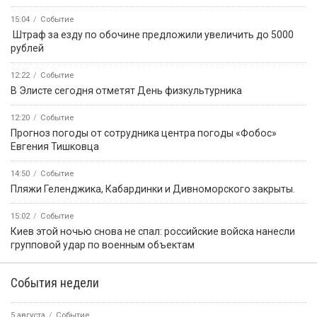
15:04
Событие
️ Штраф за езду по обочине предложили увеличить до 5000
рублей
12:22
Событие
В Элисте сегодня отметят День физкультурника
12:20
Событие
Прогноз погоды от сотрудника центра погоды «Фобос»
Евгения Тишковца
14:50
Событие
️Пляжи Геленджика, Кабардинки и Дивноморского закрыты.
15:02
Событие
Киев этой ночью снова не спал: российские войска нанесли
групповой удар по военным объектам
События недели
5 августа
Событие