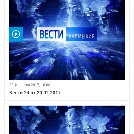
видео
20 февраля 2017, 18:00
Вести 24 от 20.02.2017