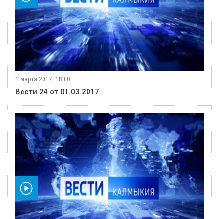
1 марта 2017, 18:00
Вести 24 от 01.03.2017
видео