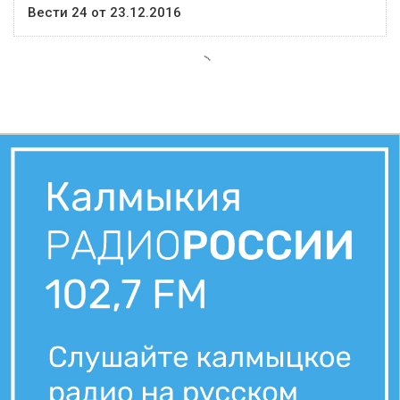
Вести 24 от 23.12.2016
видео
22 декабря 2016, 18:00
Вести 24 от 22.12.2016
видео
20 декабря 2016, 18:00
Вести 24 от 20.12.2016
видео
19 декабря 2016, 18:00
Вести 24 от 19.12.2016
видео
17 декабря 2016, 18:49
Вести 24 от 17.12.2016