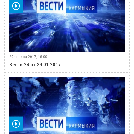
видео
29 января 2017, 18:00
Вести 24 от 29.01.2017
видео