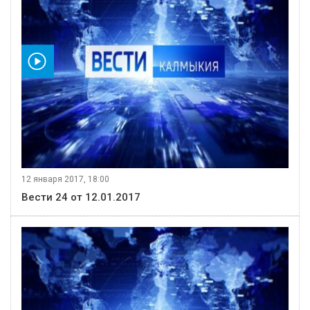
видео
12 января 2017, 18:00
Вести 24 от 12.01.2017