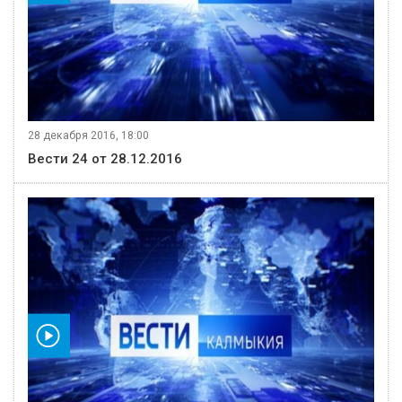
28 декабря 2016, 18:00
Вести 24 от 28.12.2016
видео