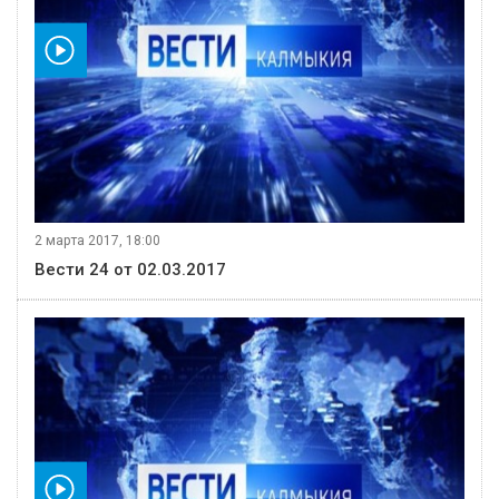
видео
2 марта 2017, 18:00
Вести 24 от 02.03.2017
видео