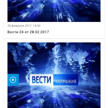
28 февраля 2017, 18:00
Вести 24 от 28.02.2017
видео