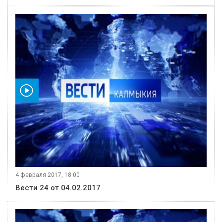
видео
4 февраля 2017, 18:00
Вести 24 от 04.02.2017