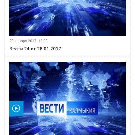
28 января 2017, 18:00
Вести 24 от 28.01.2017
видео