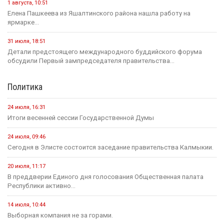
8 августа
Событие
️ Штраф за езду по обочине предложили увеличить до 5000
рублей
5 августа
Событие
В Лагани автомобиль опрокинулся в кювет, пострадал один
человек
4 августа
Событие
В Яшкульском районе проверили помещения для
голосования на выборах в Госдуму
8 августа
Событие
В Элисте сегодня отметят День физкультурника
3 августа
Событие
В Калмыкии 25 ветеранов спецоперации с инвалидностью
получили адаптивную одежду
В этом месяце