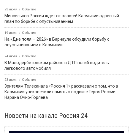
Вести Юг
Хальмгар келхмн
Теегин Айс
Солдаты Победы
Первые лица
Картина дня
9 августа, 08:27
Событие
Бог создал Землю, а всё остальное на ней сделали
строители!
9 августа, 11:01
Событие
В Аргентине морской лев пробрался в каюту рыболовного
судна и уснул на кровати
9 августа, 13:23
Событие
9 августа — День воинской славы России