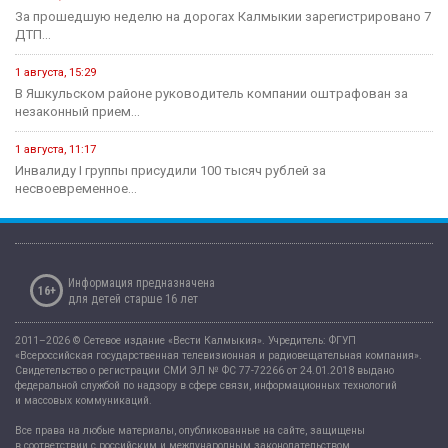
конкурсные...
21 июля, 16:04
Учитель из Ики-Бурульского района Басанг Хулхачеев готовится
представить Калмыкию...
11 июля, 14:51
1,5 миллиона рублей на развитие школьных пространств и
инициатив...
Культура
31 июля, 10:17
Калмыкия готовится вновь принять гостей на Фестивале Лотосов.
26 июля, 12:31
В этом году героическому эпосу «Джангар» — 585 лет.
24 июля, 12:29
В Калмыкии, в Национальной библиотеке им. А. Амур-Санана,
прошла...
20 июля, 09:39