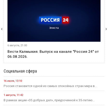
9 августа, 10:59
Событие
Решение о запрете вейпов — за региональными
законодателями
9 августа, 13:24
Событие
В Троицком потушили возгорание сухой растительности
9 августа, 18:50
Событие
В Приютненском районе потушили крупный пожар сухой
растительности
События недели
5 августа
Событие
Звание «Почётный журналист Ставрополья» появится в
регионе по инициативе Михаила Ткачева
8 августа
Событие
На месте ДТП в Калмыкии работают полицейские: погибла
несовершеннолетняя