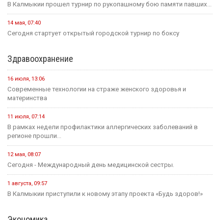
6 августа, 21:00
Вести Калмыкия. Выпуск на канале "Россия 24" от
06.08.2026.
Социальная сфера
16 июля, 13:10
Россия становится одной из самых спокойных стран мира в...
1 августа, 11:42
В рамках акции «35 добрых дел», приуроченной к 35-летию...
1 августа, 10:51
Елена Пашкеева из Яшалтинского района нашла работу на
ярмарке...
31 июля, 18:51
Детали предстоящего международного буддийского форума
обсудили Первый зампредседателя правительства...
Политика