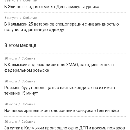
8 августа
Событие
В Калмыкии следователи устанавливают обстоятельства
гибели мужчины при пожаре
ПРИЁМНАЯ ПРЕЗИДЕНТА РОССИЙСКОЙ
ФЕДЕРАЦИИ В РЕСПУБЛИКЕ КАЛМЫКИЯ
Программы
Бачм интервью.
Наш Кугультинов
Передачи из архива
Вести Калмыкии
Өрүнә һарц
Россия 24
Калмыцкое ТВ