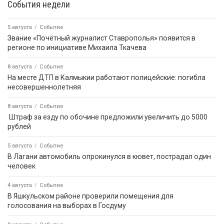
9 августа
Событие
В Троицком потушили возгорание сухой растительности
9 августа
Событие
9 августа — День воинской славы России
9 августа
Событие
В Аргентине морской лев пробрался в каюту рыболовного
судна и уснул на кровати
9 августа
Событие
Решение о запрете вейпов — за региональными
законодателями
9 августа
Событие
Бог создал Землю, а всё остальное на ней сделали
строители!
8 августа
Событие
Владыка Зосима навсегда останется в сердцах верующих
Калмыкии