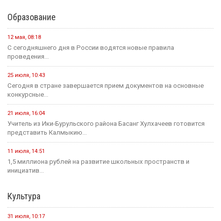
20 июля
Событие
В Калмыкии задержали жителя ХМАО, находившегося в
федеральном розыске
20 июля
Событие
Россиян будут оповещать о взятых кредитах на их имя в
течение 15 минут
20 июля
Событие
Началось зрительское голосование конкурса «Теегин айс»
20 июля
Событие
За сутки в Калмыкии произошло одно ДТП и восемь пожаров
23 июля
Событие
Минсельхоз России ждет от властей Калмыкии адресный
план по борьбе с опустыниванием
19 июля
Событие
На «Дне поля — 2026» в Барнауле обсудили борьбу с
опустыниванием в Калмыкии