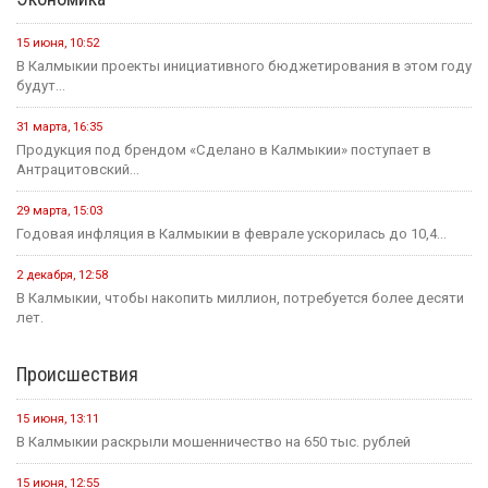
24 июля, 16:31
Итоги весенней сессии Государственной Думы
24 июля, 09:46
Сегодня в Элисте состоится заседание правительства Калмыкии.
20 июля, 11:17
В преддверии Единого дня голосования Общественная палата
Республики активно...
14 июля, 10:44
Выборная компания не за горами.
Образование
12 мая, 08:18
С сегодняшнего дня в России водятся новые правила
проведения...
25 июля, 10:43
Сегодня в стране завершается прием документов на основные