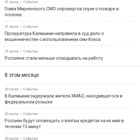
31 июля
Событие
Глава Мирненского СМО опровергла слухи о пожаре в
посёлке
31 июля
Событие
Прокуратура Калмыкии направила в суд дело о
мошенничестве с использованием сим-бокса
31 июля
Событие
Россияне стали меньше опаздывать на работу
В этом месяце
20 июля
Событие
В Калмыкии задержали жителя ХМАО, находившегося в
федеральном розыске
20 июля
Событие
Россиян будут оповещать о взятых кредитах на их имя в
течение 15 минут
20 июля
Событие