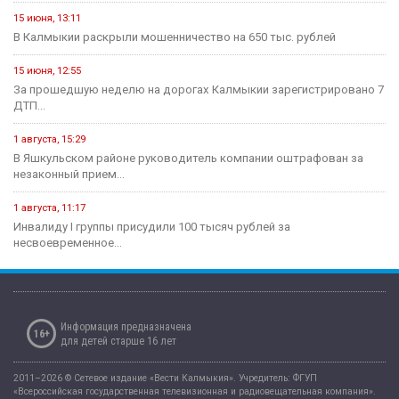
15 июня, 13:11
В Калмыкии раскрыли мошенничество на 650 тыс. рублей
15 июня, 12:55
За прошедшую неделю на дорогах Калмыкии зарегистрировано 7
ДТП...
1 августа, 15:29
В Яшкульском районе руководитель компании оштрафован за
незаконный прием...
1 августа, 11:17
Инвалиду I группы присудили 100 тысяч рублей за
несвоевременное...
Информация предназначена
16+
для детей старше 16 лет
2011–2026 © Сетевое издание «Вести Калмыкия». Учредитель: ФГУП
«Всероссийская государственная телевизионная и радиовещательная компания».