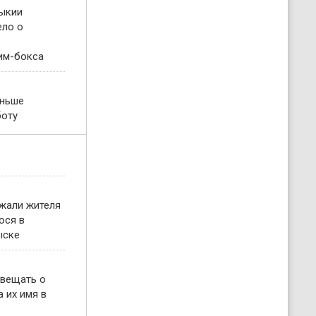
ыкии
ело о
им-бокса
еньше
боту
жали жителя
ося в
ыске
овещать о
 их имя в