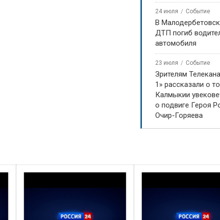
24 июля
Событие
В Малодербетовск
ДТП погиб водите
автомобиля
23 июля
Событие
Зрителям Телекан
1» рассказали о то
Калмыкии увекове
о подвиге Героя Р
Очир-Горяева