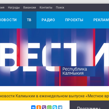
рия
Награды
Вакансии
Контакты
Поиск
НОВОСТИ
ТВ
РАДИО
ПРОЕКТЫ
РЕКЛАМ
едельном выпуске «Местное время. Воскресенье»
Программы