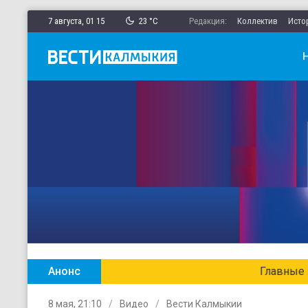
7 августа,
01
:
15
23 °C
Редакция:
Коллектив
Исто
Анонс
Главные новости Калмыкии в ежен
8 мая, 21:10
Видео
Вести Калмыкии