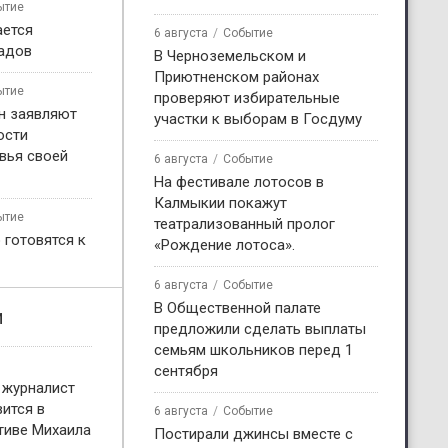
ытие
ается
6 августа
Событие
садов
В Черноземельском и
Приютненском районах
ытие
проверяют избирательные
н заявляют
участки к выборам в Госдуму
ости
вья своей
6 августа
Событие
На фестивале лотосов в
Калмыкии покажут
ытие
театрализованный пролог
 готовятся к
«Рождение лотоса».
6 августа
Событие
В Общественной палате
и
предложили сделать выплаты
семьям школьников перед 1
сентября
 журналист
ится в
6 августа
Событие
тиве Михаила
Постирали джинсы вместе с