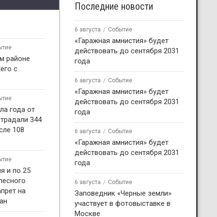
Последние новости
6 августа
Событие
«Гаражная амнистия» будет
ытие
действовать до сентября 2031
м районе
года
его с
6 августа
Событие
«Гаражная амнистия» будет
ытие
действовать до сентября 2031
ла года от
года
страдали 344
сле 108
6 августа
Событие
«Гаражная амнистия» будет
действовать до сентября 2031
ытие
года
я и по 25
 лесного
6 августа
Событие
прет на
Заповедник «Черные земли»
ан
участвует в фотовыставке в
Москве