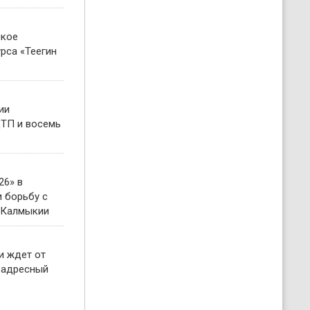
ское
рса «Теегин
ии
ТП и восемь
26» в
 борьбу с
 Калмыкии
и ждет от
 адресный