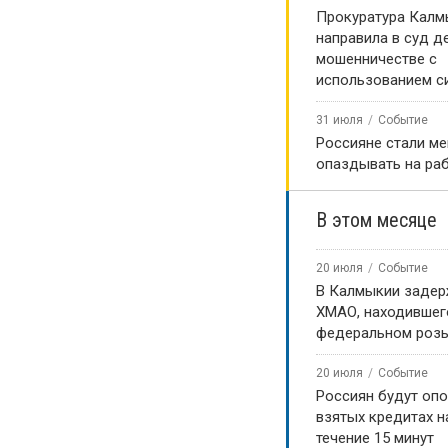
Прокуратура Калм
направила в суд д
мошенничестве с
использованием с
31 июля
Событие
Россияне стали м
опаздывать на ра
В этом месяце
20 июля
Событие
В Калмыкии задер
ХМАО, находившег
федеральном роз
20 июля
Событие
Россиян будут оп
взятых кредитах на
течение 15 минут