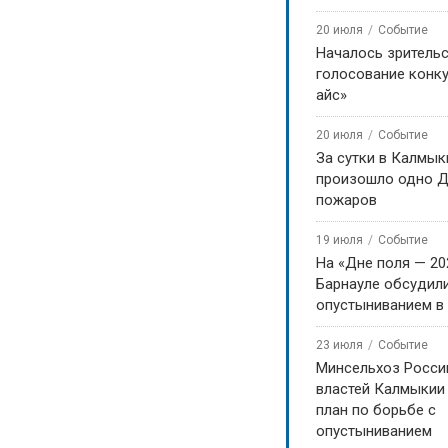
20 июля
Событие
Началось зритель
голосование конку
айс»
20 июля
Событие
За сутки в Калмык
произошло одно Д
пожаров
19 июля
Событие
На «Дне поля — 20
Барнауле обсудили
опустыниванием в
23 июля
Событие
Минсельхоз Росси
властей Калмыкии
план по борьбе с
опустыниванием