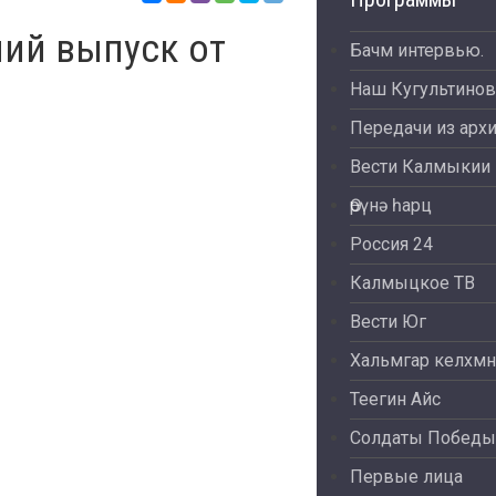
ий выпуск от
Бачм интервью.
Наш Кугультинов
Передачи из арх
Вести Калмыкии
Өрүнә һарц
Россия 24
Калмыцкое ТВ
Вести Юг
Хальмгар келхмн
Теегин Айс
Солдаты Победы
Первые лица