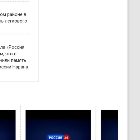
ом районе в
ль легкового
ала «Россия
м, что в
чили память
оссии Нарана