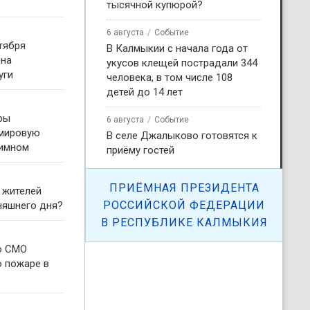
тысячной купюрой?
6 августа
Событие
тября
В Калмыкии с начала года от
 на
укусов клещей пострадали 344
уги
человека, в том числе 108
детей до 14 лет
ры
6 августа
Событие
 мировую
В селе Джалыково готовятся к
гимном
приёму гостей
ПРИЁМНАЯ ПРЕЗИДЕНТА
 жителей
РОССИЙСКОЙ ФЕДЕРАЦИИ
няшнего дня?
В РЕСПУБЛИКЕ КАЛМЫКИЯ
о СМО
о пожаре в