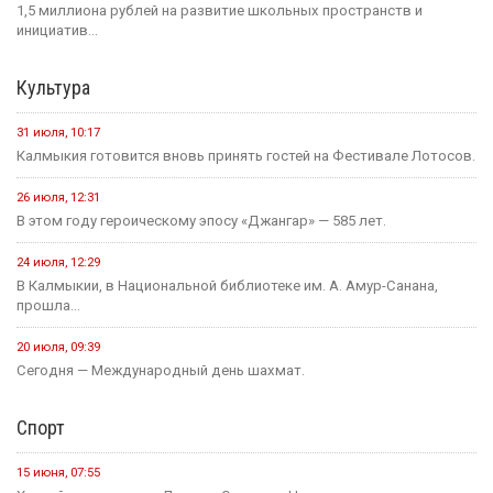
Россия становится одной из самых спокойных стран мира в...
1 августа, 11:42
В рамках акции «35 добрых дел», приуроченной к 35-летию...
1 августа, 10:51
Елена Пашкеева из Яшалтинского района нашла работу на
ярмарке...
31 июля, 18:51
Детали предстоящего международного буддийского форума
обсудили Первый зампредседателя правительства...
Политика
24 июля, 16:31
Итоги весенней сессии Государственной Думы
24 июля, 09:46
Сегодня в Элисте состоится заседание правительства Калмыкии.
20 июля, 11:17