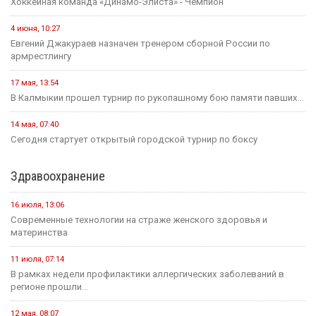
В преддверии Единого дня голосования Общественная палата
Республики активно...
14 июля, 10:44
Выборная компания не за горами.
Образование
12 мая, 08:18
С сегодняшнего дня в России водятся новые правила
проведения...
25 июля, 10:43
Сегодня в стране завершается прием документов на основные
конкурсные...
21 июля, 16:04
Учитель из Ики-Бурульского района Басанг Хулхачеев готовится
представить Калмыкию...
11 июля, 14:51
1,5 миллиона рублей на развитие школьных пространств и