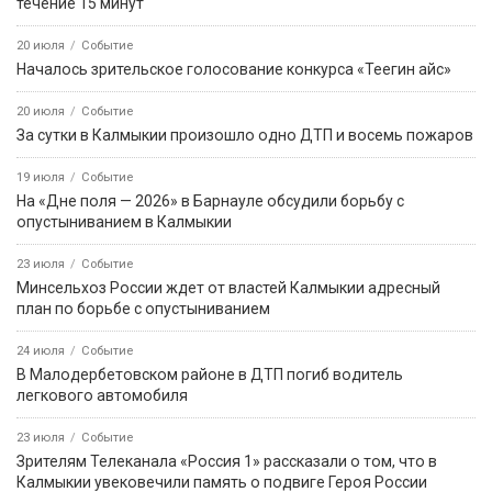
избирательные участки к выборам в Госдуму
6 августа, 11:22
Событие
С сегодняшнего дня и по 25 августа на землях лесного фонда
вводится запрет на пребывание граждан
События недели
5 августа
Событие
Звание «Почётный журналист Ставрополья» появится в
регионе по инициативе Михаила Ткачева
31 июля
Событие
В Калмыкии с 1 октября изменятся тарифы на коммунальные
услуги
31 июля
Событие
Российские боксёры возвращаются на мировую арену с
флагом и гимном
1 августа
Событие
Что изменится для жителей Калмыкии с сегодняшнего дня?