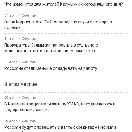
ФЕДЕРАЦИИ В РЕСПУБЛИКЕ КАЛМЫКИЯ
Картина дня
6 августа, 08:12
Событие
В Городовиковском районе задержали прохожего с
наркотиками
6 августа, 11:23
Событие
В Элисте продолжается приемка детских садов
6 августа, 13:37
Событие
В Калмыкии с начала года от укусов клещей пострадали 344
человека, в том числе 108 детей до 14 лет
6 августа, 13:32
Событие
Более 60 % россиян заявляют об удовлетворённости
состоянием здоровья своей семьи
6 августа, 15:14
Событие
В Черноземельском и Приютненском районах проверяют