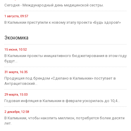
инициатив...
Культура
31 июля, 10:17
Калмыкия готовится вновь принять гостей на Фестивале Лотосов.
26 июля, 12:31
В этом году героическому эпосу «Джангар» — 585 лет.
24 июля, 12:29
В Калмыкии, в Национальной библиотеке им. А. Амур-Санана,
прошла...
20 июля, 09:39
Сегодня — Международный день шахмат.
Спорт
15 июня, 07:55
Хоккейная команда «Динамо-Элиста» - Чемпион