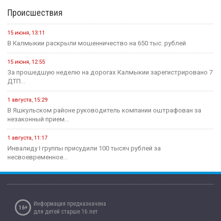
4 июня, 10:27
Евгений Джакураев назначен тренером сборной России по
армрестлингу
17 мая, 13:54
В Калмыкии прошел турнир по рукопашному бою памяти павших...
14 мая, 07:40
Сегодня стартует открытый городской турнир по боксу
Здравоохранение
16 июля, 13:06
Современные технологии на страже женского здоровья и
материнства
11 июля, 07:14
В рамках недели профилактики аллергических заболеваний в
регионе прошли...
12 мая, 08:07
Сегодня - Международный день медицинской сестры.