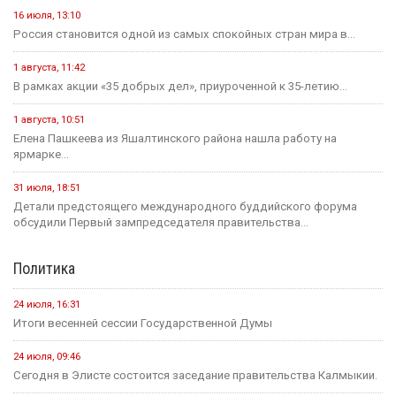
20 июля
Событие
Началось зрительское голосование конкурса «Теегин айс»
20 июля
Событие
За сутки в Калмыкии произошло одно ДТП и восемь пожаров
19 июля
Событие
На «Дне поля — 2026» в Барнауле обсудили борьбу с
опустыниванием в Калмыкии
23 июля
Событие
Минсельхоз России ждет от властей Калмыкии адресный
план по борьбе с опустыниванием
24 июля
Событие
В Малодербетовском районе в ДТП погиб водитель
легкового автомобиля
23 июля
Событие
Зрителям Телеканала «Россия 1» рассказали о том, что в
Калмыкии увековечили память о подвиге Героя России
Нарана Очир-Горяева