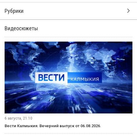
Элисте
«Уралан» встречается с командой «Ангушт» из Ингушетии
на поле Республиканской спортивной школы олимпийского
резерва. Это лидер турнирной таблицы зоны Юг третьего
дивизиона Чемпионата России.
У калмыцкого клуба пока 5 строчка и 11 баллов. Матч
обещает быть очень напряжённым – соперники за сезон
провели 7 игр, ни разу не проиграв. А вот желто-синие,
напомним, познали горечь поражения. Но в домашних
поединках за это время с поля еще не уходили без очков.
Напомним, в целях безопасности, все игры проходят без
участия зрителей. Мы следим за развитием событий. В
нашем вечернем выпуске представим подробный отчет.