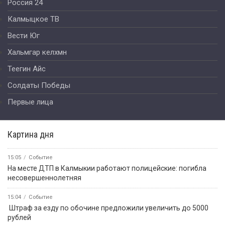
Россия 24
Калмыцкое ТВ
Вести Юг
Хальмгар келхмн
Теегин Айс
Солдаты Победы
Первые лица
Картина дня
15:05
Событие
На месте ДТП в Калмыкии работают полицейские: погибла
несовершеннолетняя
15:04
Событие
️ Штраф за езду по обочине предложили увеличить до 5000
рублей