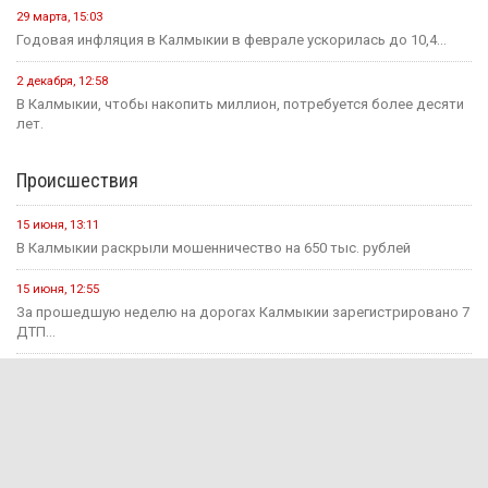
29 марта, 15:03
Годовая инфляция в Калмыкии в феврале ускорилась до 10,4...
2 декабря, 12:58
В Калмыкии, чтобы накопить миллион, потребуется более десяти
лет.
Происшествия
15 июня, 13:11
В Калмыкии раскрыли мошенничество на 650 тыс. рублей
15 июня, 12:55
За прошедшую неделю на дорогах Калмыкии зарегистрировано 7
ДТП...
1 августа, 15:29
В Яшкульском районе руководитель компании оштрафован за
незаконный прием...
1 августа, 11:17
Инвалиду I группы присудили 100 тысяч рублей за