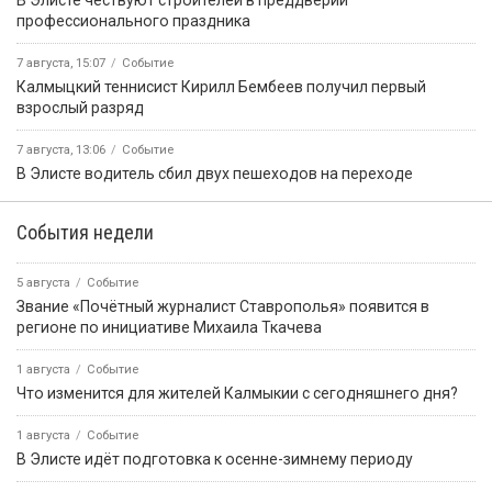
Последние новости
7 августа
Событие
В Аршане при пожаре погиб мужчина
7 августа
Город
Экстремальный градус: как подготовить автомобиль к
степной жаре
7 августа
Событие
Завтра в Калмыкии состоится Фестиваль лотосов
7 августа
Событие
Калмыцкий теннисист Кирилл Бембеев получил первый
взрослый разряд
7 августа
Событие
Образовательному учреждению Калмыкии грозит крупный
штраф за нарушение миграционного законодательства
7 августа
Событие
В медицинских организациях республики продолжается