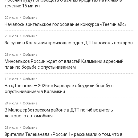
Бачм интервью.
Наш Кугультинов
Передачи из архива
Вести Калмыкии
Өрүнә һарц
Россия 24
Калмыцкое ТВ
Вести Юг
Хальмгар келхмн
Теегин Айс
Солдаты Победы
Первые лица