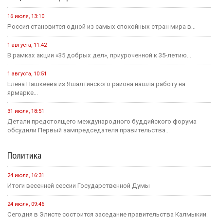
В Элисте водитель сбил двух пешеходов на переходе
События недели
5 августа
Событие
Звание «Почётный журналист Ставрополья» появится в
регионе по инициативе Михаила Ткачева
1 августа
Событие
Что изменится для жителей Калмыкии с сегодняшнего дня?
1 августа
Событие
В Элисте идёт подготовка к осенне-зимнему периоду
1 августа
Событие
Радио «Маяк» отмечает 62-летие
1 августа
Событие
В ДТП под Ульдючинами пострадал один человек
1 августа
Событие