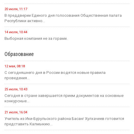
В элистинском аэропорту начался финальный этап
капитального ремонта взлетно-посадочной полосы
1 августа
Событие
1 августа — День памяти российских воинов, погибших в
Первой мировой войне
В этом месяце
20 июля
Событие
В Калмыкии задержали жителя ХМАО, находившегося в
федеральном розыске
20 июля
Событие
Россиян будут оповещать о взятых кредитах на их имя в
течение 15 минут
20 июля
Событие
Началось зрительское голосование конкурса «Теегин айс»
20 июля
Событие
За сутки в Калмыкии произошло одно ДТП и восемь пожаров