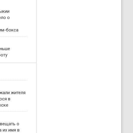
ыкии
ело о
им-бокса
еньше
боту
жали жителя
ося в
ыске
овещать о
 их имя в