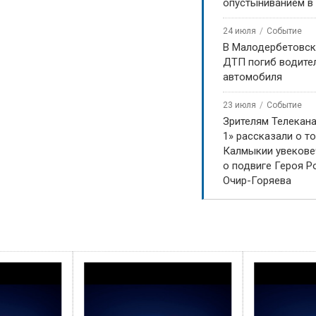
опустыниванием в
24 июля
Событие
В Малодербетовск
ДТП погиб водите
автомобиля
23 июля
Событие
Зрителям Телекан
1» рассказали о то
Калмыкии увекове
о подвиге Героя Р
Очир-Горяева