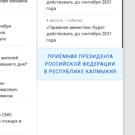
тиве Михаила
действовать до сентября 2031
года
6 августа
Событие
тября
«Гаражная амнистия» будет
 на
действовать до сентября 2031
уги
года
ПРИЁМНАЯ ПРЕЗИДЕНТА
 жителей
РОССИЙСКОЙ ФЕДЕРАЦИИ
няшнего дня?
В РЕСПУБЛИКЕ КАЛМЫКИЯ
ры
 мировую
гимном
о СМО
о пожаре в