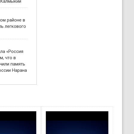
 Калмыкии
ом районе в
ль легкового
ала «Россия
м, что в
чили память
оссии Нарана