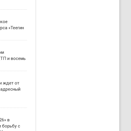
ское
рса «Теегин
ии
ТП и восемь
и ждет от
 адресный
26» в
 борьбу с