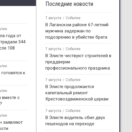
Последние новости
7 августа
Событие
В Лаганском районе 67-летний
ытие
мужчина задержан по
ла года от
подозрению в убийстве брата
страдали 344
сле 108
7 августа
Событие
В Элисте чествуют строителей в
преддверии
ытие
профессионального праздника
 готовятся к
7 августа
Событие
В Элисте продолжается
ытие
капитальный ремонт
 вместе с
Крестовоздвиженской церкви
?
7 августа
Событие
ытие
В Элисте водитель сбил двух
н заявляют
пешеходов на переходе
ости