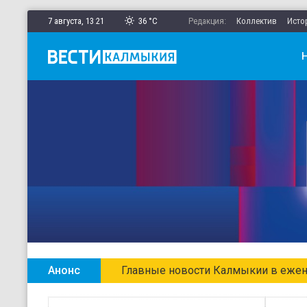
7 августа,
13
:
21
36 °C
Редакция:
Коллектив
Исто
Анонс
Главные новости Калмыкии в ежен