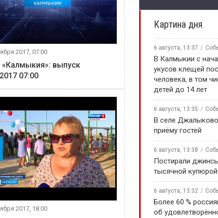
Картина дня
6 августа, 13:37
Соб
ября 2017, 07:00
В Калмыкии с нача
 «Калмыкия»: выпуск
укусов клещей по
.2017 07:00
человека, в том чи
детей до 14 лет
6 августа, 13:35
Соб
В селе Джалыково
приёму гостей
6 августа, 13:38
Соб
Постирали джинсы
тысячной купюрой
6 августа, 13:32
Соб
Более 60 % россия
ября 2017, 18:00
об удовлетворённ