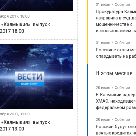
31 июля
Событие
Прокуратура Калм
ября 2017, 18:00
направила в суд д
 «Калмыкия»: выпуск
мошенничестве с
использованием с
.2017 18:00
31 июля
Событие
Россияне стали м
опаздывать на ра
В этом месяце
20 июля
Событие
В Калмыкии задер
ХМАО, находившег
федеральном роз
ября 2017, 13:00
20 июля
Событие
 «Калмыкия»: выпуск
Россиян будут оп
.2017 13:00
взятых кредитах на