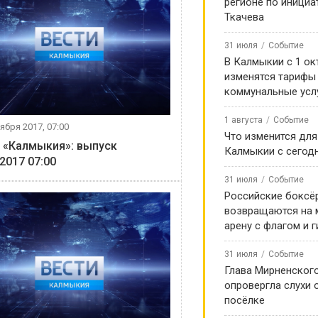
регионе по инициа
Ткачева
31 июля
Событие
В Калмыкии с 1 ок
изменятся тарифы
коммунальные усл
1 августа
Событие
ября 2017, 07:00
Что изменится для
 «Калмыкия»: выпуск
Калмыкии с сегод
.2017 07:00
31 июля
Событие
Российские боксё
возвращаются на
арену с флагом и 
31 июля
Событие
Глава Мирненског
опровергла слухи 
посёлке