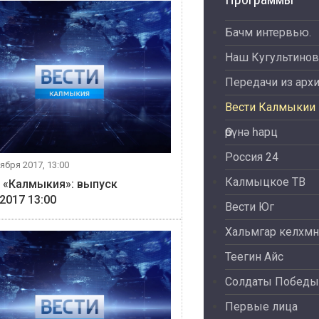
Бачм интервью.
Наш Кугультинов
Передачи из арх
Вести Калмыкии
Өрүнә һарц
Россия 24
ября 2017, 13:00
Калмыцкое ТВ
 «Калмыкия»: выпуск
.2017 13:00
Вести Юг
Хальмгар келхмн
Теегин Айс
Солдаты Победы
Первые лица