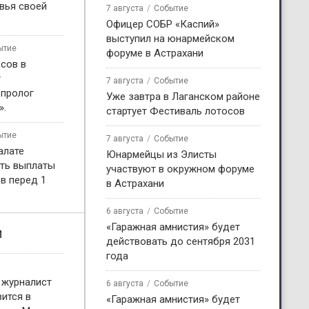
вья своей
7 августа
Событие
Офицер СОБР «Каспий»
выступил на юнармейском
ытие
форуме в Астрахани
сов в
т
7 августа
Событие
 пролог
Уже завтра в Лаганском районе
».
стартует Фестиваль лотосов
ытие
7 августа
Событие
алате
Юнармейцы из Элисты
ть выплаты
участвуют в окружном форуме
в перед 1
в Астрахани
6 августа
Событие
«Гаражная амнистия» будет
и
действовать до сентября 2031
года
 журналист
6 августа
Событие
ится в
«Гаражная амнистия» будет