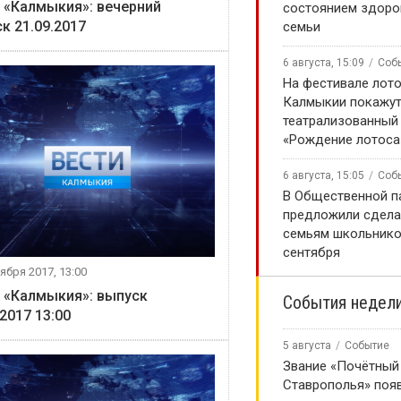
 «Калмыкия»: вечерний
состоянием здоро
к 21.09.2017
семьи
6 августа, 15:09
Соб
На фестивале лото
Калмыкии покажу
театрализованный
«Рождение лотоса
6 августа, 15:05
Соб
В Общественной п
предложили сдела
семьям школьнико
сентября
ября 2017, 13:00
 «Калмыкия»: выпуск
События недел
.2017 13:00
5 августа
Событие
Звание «Почётный
Ставрополья» появ