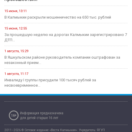
Сегодня стартует открытый городской турнир по боксу
Здравоохранение
16 июля, 13:06
Современные технологии на страже женского здоровья и
материнства
11 июля, 07:14
В рамках недели профилактики аллергических заболеваний в
регионе прошли...
12 мая, 08:07
Сегодня - Международный день медицинской сестры.
1 августа, 09:57
В Калмыкии приступили к новому этапу проекта «Будь здоров!»
Экономика
15 июня, 10:52
В Калмыкии проекты инициативного бюджетирования в этом году