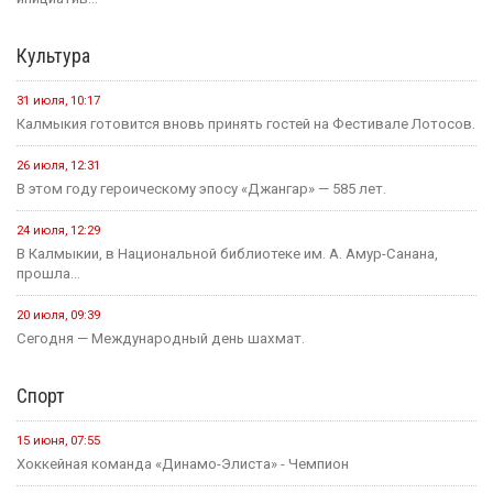
31 июля, 18:51
Детали предстоящего международного буддийского форума
обсудили Первый зампредседателя правительства...
Политика
24 июля, 16:31
Итоги весенней сессии Государственной Думы
24 июля, 09:46
Сегодня в Элисте состоится заседание правительства Калмыкии.
20 июля, 11:17
В преддверии Единого дня голосования Общественная палата
Республики активно...
14 июля, 10:44
Выборная компания не за горами.
Образование