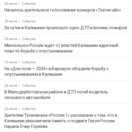
Звание «Почётный журналист Ставрополья» появится в
регионе по инициативе Михаила Ткачева
8 августа
Событие
На месте ДТП в Калмыкии работают полицейские: погибла
несовершеннолетняя
8 августа
Событие
️ Штраф за езду по обочине предложили увеличить до 5000
рублей
5 августа
Событие
В Лагани автомобиль опрокинулся в кювет, пострадал один
человек
4 августа
Событие
В Яшкульском районе проверили помещения для
голосования на выборах в Госдуму
8 августа
Событие
В Элисте сегодня отметят День физкультурника
3 августа
Событие