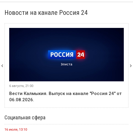
В Калмыкии 25 ветеранов спецоперации с инвалидностью
получили адаптивную одежду
В этом месяце
20 июля
Событие
В Калмыкии задержали жителя ХМАО, находившегося в
федеральном розыске
20 июля
Событие
Россиян будут оповещать о взятых кредитах на их имя в
течение 15 минут
20 июля
Событие
Началось зрительское голосование конкурса «Теегин айс»
20 июля
Событие
За сутки в Калмыкии произошло одно ДТП и восемь пожаров
23 июля
Событие
Минсельхоз России ждет от властей Калмыкии адресный