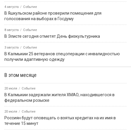
9 августа, 11:01
Событие
В Аргентине морской лев пробрался в каюту рыболовного
судна и уснул на кровати
9 августа, 13:23
Событие
9 августа — День воинской славы России
9 августа, 10:59
Событие
Решение о запрете вейпов — за региональными
законодателями
9 августа, 13:24
Событие
В Троицком потушили возгорание сухой растительности
9 августа, 18:50
Событие
В Приютненском районе потушили крупный пожар сухой
растительности
События недели
5 августа
Событие