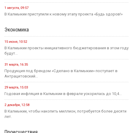
В этом году героическому эпосу «Джангар» — 585 лет.
24 июля, 12:29
В Калмыкии, в Национальной библиотеке им. А. Амур-Санана,
прошла...
20 июля, 09:39
Сегодня — Международный день шахмат.
Спорт
15 июня, 07:55
Хоккейная команда «Динамо-Элиста» - Чемпион
4 июня, 10:27
Евгений Джакураев назначен тренером сборной России по
армрестлингу
17 мая, 13:54
В Калмыкии прошел турнир по рукопашному бою памяти павших...
14 мая, 07:40