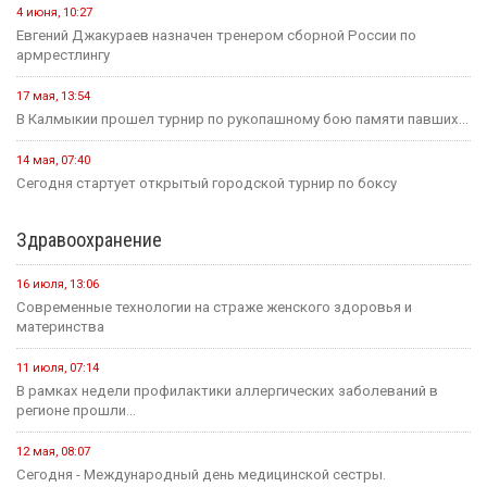
12 мая, 08:18
С сегодняшнего дня в России водятся новые правила
проведения...
25 июля, 10:43
Сегодня в стране завершается прием документов на основные
конкурсные...
21 июля, 16:04
Учитель из Ики-Бурульского района Басанг Хулхачеев готовится
представить Калмыкию...
11 июля, 14:51
1,5 миллиона рублей на развитие школьных пространств и
инициатив...
Культура
31 июля, 10:17
Калмыкия готовится вновь принять гостей на Фестивале Лотосов.
26 июля, 12:31