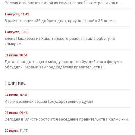
план по борьбе с опустыниванием
19 июля
Событие
На «Дне поля — 2026» в Барнауле обсудили борьбу с
опустыниванием в Калмыкии
24 июля
Событие
В Малодербетовском районе в ДТП погиб водитель
легкового автомобиля
23 июля
Событие
Зрителям Телеканала «Россия 1» рассказали о том, что в
Калмыкии увековечили память о подвиге Героя России
Нарана Очир-Горяева
Новости на канале Россия 24