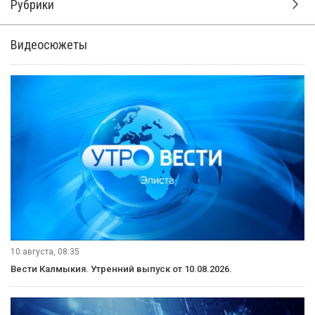
законопроекта о местном
самоуправлении
В стратегической сессии на площадке ВАРМСУ
«Муниципального диалога» приняли участие главы РМО
Калмыкии. Более 3500 представителей муниципального
сообщества из всех регионов России участвовали в этом
мероприятии.
Глава Октябрьского РМО Басанг Убушаев считает, что
реформы местных муниципалитетов чрезвычайно важные:
«Они упростят нашу работу и поспособствуют еще
большему пониманию жителей деятельности органов
местного самоуправления. Предлагается одноуровневая
система, чтобы в конкретном регионе работала одна
власть и была максимально приближена к гражданам.
Работа над законопроектом продолжается. Его должны