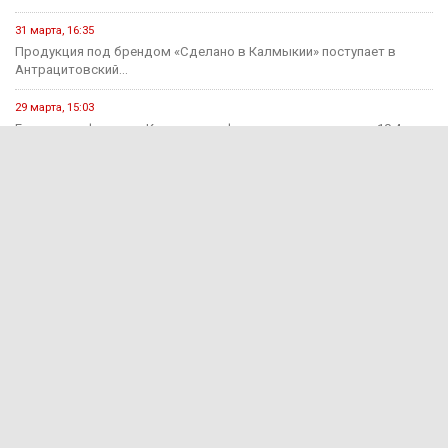
31 марта, 16:35
Продукция под брендом «Сделано в Калмыкии» поступает в
Антрацитовский...
29 марта, 15:03
Годовая инфляция в Калмыкии в феврале ускорилась до 10,4...
2 декабря, 12:58
В Калмыкии, чтобы накопить миллион, потребуется более десяти
лет.
Происшествия
15 июня, 13:11
В Калмыкии раскрыли мошенничество на 650 тыс. рублей
15 июня, 12:55
За прошедшую неделю на дорогах Калмыкии зарегистрировано 7
ДТП...
1 августа, 15:29