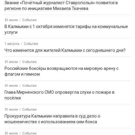
Звание «Почётный журналист Ставрополья» появится в
регионе по инициативе Михаила Ткачева
31 июля
Событие
В Калмыкии с 1 октября изменятся тарифы на коммунальные
услуги
1 августа
Событие
Что изменится для жителей Калмыкии с сегодняшнего дня?
31 июля
Событие
Российские боксёры возвращаются на мировую арену с
флагом и гимном
31 июля
Событие
Глава Мирненского СМО опровергла слухи о пожаре в
посёлке
31 июля
Событие
Прокуратура Калмыкии направила в суд дело о
мошенничестве с использованием сим-бокса
31 июля
Событие