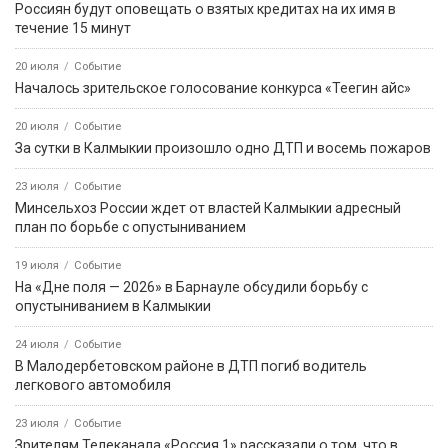
Россиян будут оповещать о взятых кредитах на их имя в
течение 15 минут
20 июля
Событие
Началось зрительское голосование конкурса «Теегин айс»
20 июля
Событие
За сутки в Калмыкии произошло одно ДТП и восемь пожаров
23 июля
Событие
Минсельхоз России ждет от властей Калмыкии адресный
план по борьбе с опустыниванием
19 июля
Событие
На «Дне поля — 2026» в Барнауле обсудили борьбу с
опустыниванием в Калмыкии
24 июля
Событие
В Малодербетовском районе в ДТП погиб водитель
легкового автомобиля
23 июля
Событие
Зрителям Телеканала «Россия 1» рассказали о том, что в