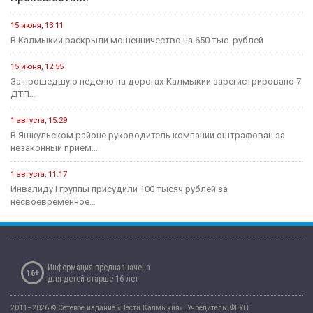
15 июня, 13:11
В Калмыкии раскрыли мошенничество на 650 тыс. рублей
15 июня, 12:55
За прошедшую неделю на дорогах Калмыкии зарегистрировано 7
ДТП...
1 августа, 15:29
В Яшкульском районе руководитель компании оштрафован за
незаконный прием...
1 августа, 11:17
Инвалиду I группы присудили 100 тысяч рублей за
несвоевременное...
Информация предназначена
16+
для детей старше 16 лет
2011–2026 © Сетевое издание «Вести Калмыкия». Учредитель: ФГУП