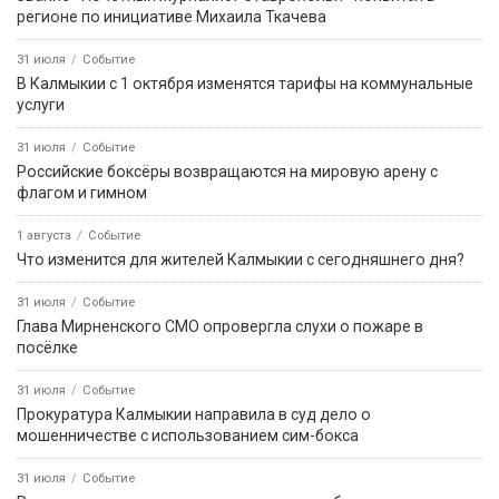
регионе по инициативе Михаила Ткачева
31 июля
Событие
В Калмыкии с 1 октября изменятся тарифы на коммунальные
услуги
31 июля
Событие
Российские боксёры возвращаются на мировую арену с
флагом и гимном
1 августа
Событие
Что изменится для жителей Калмыкии с сегодняшнего дня?
31 июля
Событие
Глава Мирненского СМО опровергла слухи о пожаре в
посёлке
31 июля
Событие
Прокуратура Калмыкии направила в суд дело о
мошенничестве с использованием сим-бокса
31 июля
Событие