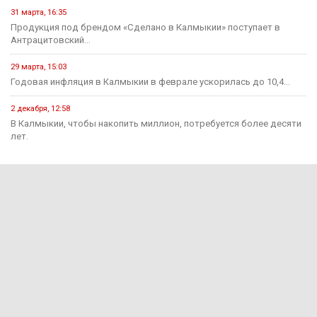
31 марта, 16:35
Продукция под брендом «Сделано в Калмыкии» поступает в
Антрацитовский...
29 марта, 15:03
Годовая инфляция в Калмыкии в феврале ускорилась до 10,4...
2 декабря, 12:58
В Калмыкии, чтобы накопить миллион, потребуется более десяти
лет.
Происшествия
15 июня, 13:11
В Калмыкии раскрыли мошенничество на 650 тыс. рублей
15 июня, 12:55
За прошедшую неделю на дорогах Калмыкии зарегистрировано 7
ДТП...
1 августа, 15:29
В Яшкульском районе руководитель компании оштрафован за