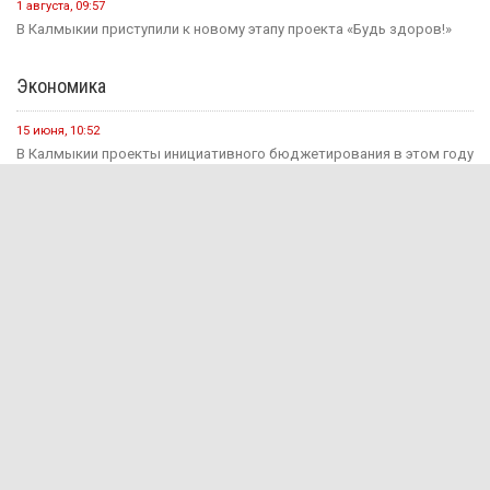
1 августа, 09:57
В Калмыкии приступили к новому этапу проекта «Будь здоров!»
Экономика
15 июня, 10:52
В Калмыкии проекты инициативного бюджетирования в этом году
будут...
31 марта, 16:35
Продукция под брендом «Сделано в Калмыкии» поступает в
Антрацитовский...
29 марта, 15:03
Годовая инфляция в Калмыкии в феврале ускорилась до 10,4...
2 декабря, 12:58
В Калмыкии, чтобы накопить миллион, потребуется более десяти
лет.
Происшествия