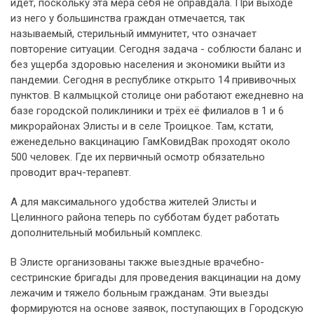
идёт, поскольку эта мера себя не оправдала. При выходе
из него у большинства граждан отмечается, так
называемый, стерильный иммунитет, что означает
повторение ситуации. Сегодня задача - соблюсти баланс и
без ущерба здоровью населения и экономики выйти из
пандемии. Сегодня в республике открыто 14 прививочных
пунктов. В калмыцкой столице они работают ежедневно на
базе городской поликлиники и трёх её филиалов в 1 и 6
микрорайонах Элисты и в селе Троицкое. Там, кстати,
еженедельно вакцинацию ГамКовидВак проходят около
500 человек. Где их первичный осмотр обязательно
проводит врач-терапевт.
А для максимального удобства жителей Элисты и
Целинного района теперь по субботам будет работать
дополнительный мобильный комплекс.
В Элисте организованы также выездные врачебно-
сестринские бригады для проведения вакцинации на дому
лежачим и тяжело больным гражданам. Эти выезды
формируются на основе заявок, поступающих в Городскую