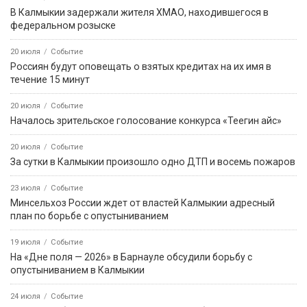
В Калмыкии задержали жителя ХМАО, находившегося в
федеральном розыске
20 июля
Событие
Россиян будут оповещать о взятых кредитах на их имя в
течение 15 минут
20 июля
Событие
Началось зрительское голосование конкурса «Теегин айс»
20 июля
Событие
За сутки в Калмыкии произошло одно ДТП и восемь пожаров
23 июля
Событие
Минсельхоз России ждет от властей Калмыкии адресный
план по борьбе с опустыниванием
19 июля
Событие
На «Дне поля — 2026» в Барнауле обсудили борьбу с
опустыниванием в Калмыкии
24 июля
Событие