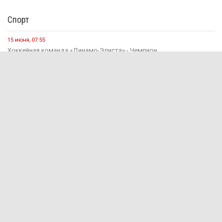
Спорт
15 июня, 07:55
Хоккейная команда «Динамо-Элиста» - Чемпион
4 июня, 10:27
Евгений Джакураев назначен тренером сборной России по
армрестлингу
17 мая, 13:54
В Калмыкии прошел турнир по рукопашному бою памяти павших...
14 мая, 07:40
Сегодня стартует открытый городской турнир по боксу
Здравоохранение
16 июля, 13:06
Современные технологии на страже женского здоровья и
материнства