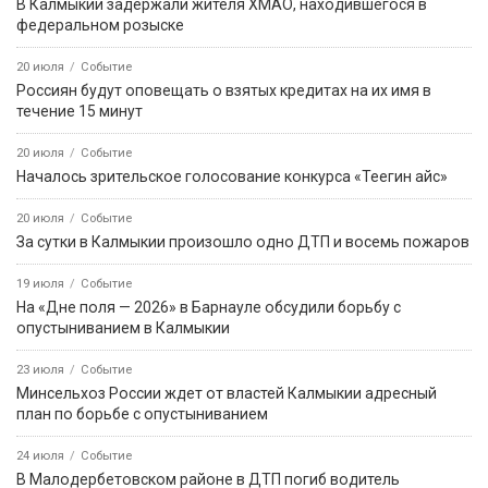
В Калмыкии задержали жителя ХМАО, находившегося в
федеральном розыске
20 июля
Событие
Россиян будут оповещать о взятых кредитах на их имя в
течение 15 минут
20 июля
Событие
Началось зрительское голосование конкурса «Теегин айс»
20 июля
Событие
За сутки в Калмыкии произошло одно ДТП и восемь пожаров
19 июля
Событие
На «Дне поля — 2026» в Барнауле обсудили борьбу с
опустыниванием в Калмыкии
23 июля
Событие
Минсельхоз России ждет от властей Калмыкии адресный
план по борьбе с опустыниванием
24 июля
Событие
В Малодербетовском районе в ДТП погиб водитель