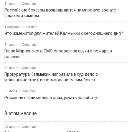
31 июля
Событие
Российские боксёры возвращаются на мировую арену с
флагом и гимном
1 августа
Событие
Что изменится для жителей Калмыкии с сегодняшнего дня?
31 июля
Событие
Глава Мирненского СМО опровергла слухи о пожаре в
посёлке
31 июля
Событие
Прокуратура Калмыкии направила в суд дело о
мошенничестве с использованием сим-бокса
31 июля
Событие
Россияне стали меньше опаздывать на работу
В этом месяце
20 июля
Событие