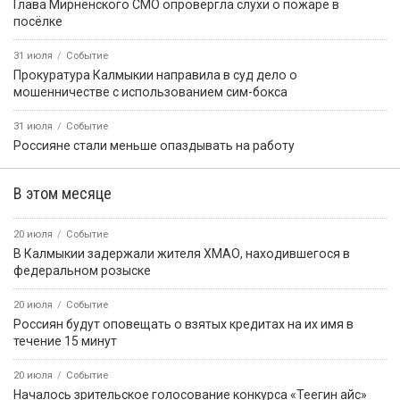
Глава Мирненского СМО опровергла слухи о пожаре в
посёлке
31 июля
Событие
Прокуратура Калмыкии направила в суд дело о
мошенничестве с использованием сим-бокса
31 июля
Событие
Россияне стали меньше опаздывать на работу
В этом месяце
20 июля
Событие
В Калмыкии задержали жителя ХМАО, находившегося в
федеральном розыске
20 июля
Событие
Россиян будут оповещать о взятых кредитах на их имя в
течение 15 минут
20 июля
Событие
Началось зрительское голосование конкурса «Теегин айс»