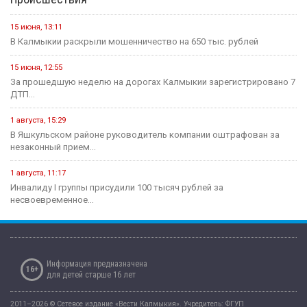
15 июня, 13:11
В Калмыкии раскрыли мошенничество на 650 тыс. рублей
15 июня, 12:55
За прошедшую неделю на дорогах Калмыкии зарегистрировано 7
ДТП...
1 августа, 15:29
В Яшкульском районе руководитель компании оштрафован за
незаконный прием...
1 августа, 11:17
Инвалиду I группы присудили 100 тысяч рублей за
несвоевременное...
Информация предназначена
16+
для детей старше 16 лет
2011–2026 © Сетевое издание «Вести Калмыкия». Учредитель: ФГУП