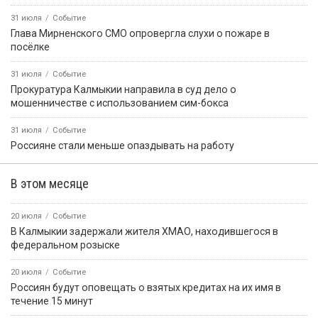
31 июля
Событие
Глава Мирненского СМО опровергла слухи о пожаре в
посёлке
31 июля
Событие
Прокуратура Калмыкии направила в суд дело о
мошенничестве с использованием сим-бокса
31 июля
Событие
Россияне стали меньше опаздывать на работу
В этом месяце
20 июля
Событие
В Калмыкии задержали жителя ХМАО, находившегося в
федеральном розыске
20 июля
Событие
Россиян будут оповещать о взятых кредитах на их имя в
течение 15 минут