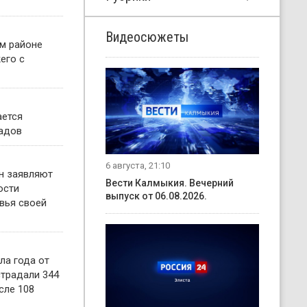
Видеосюжеты
м районе
его с
ается
садов
6 августа, 21:10
н заявляют
Вести Калмыкия. Вечерний
ости
выпуск от 06.08.2026.
вья своей
ла года от
страдали 344
сле 108