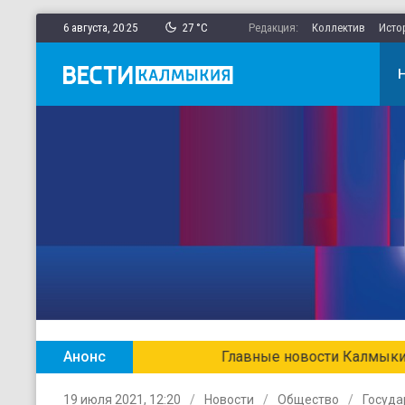
6 августа,
20
:
25
27 °C
Редакция:
Коллектив
Исто
Анонс
Главные новости Калмыкии в ежен
19 июля 2021, 12:20
Новости
Общество
Госуда