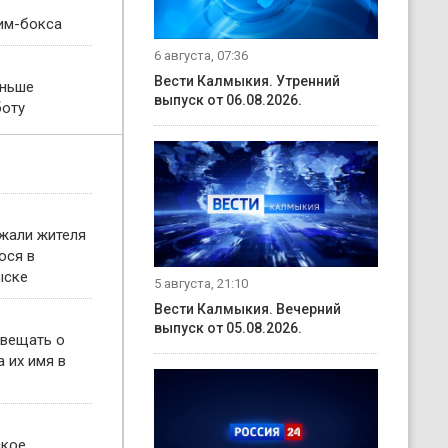
им-бокса
6 августа, 07:36
Вести Калмыкия. Утренний
еньше
выпуск от 06.08.2026.
боту
жали жителя
ося в
ыске
5 августа, 21:10
Вести Калмыкия. Вечерний
выпуск от 05.08.2026.
овещать о
 их имя в
ское