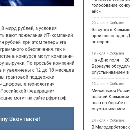
голосование конку
айс»
20 июля
Событие
,8 млрд рублей, а условия
За сутки в Калмык
читывают пожелания ИТ-компаний.
произошло одно Д
пожаров
н рублей, при этом теперь эта
граммного обеспечения, так и
19 июля
Событие
стие в конкурсе могут компании-
На «Дне поля — 20
ру выручки. По просьбе компаний
Барнауле обсудили
 и увеличены с 12 до 18 месяцев
опустыниванием в
мы грантовой поддержки
 «Цифровые технологии»
23 июля
Событие
Минсельхоз Росси
Российской Федерации».
властей Калмыкии
щие могут на сайте рфрит.рф.
план по борьбе с
опустыниванием
ппу Вконтакте!
24 июля
Событие
В Малодербетовск