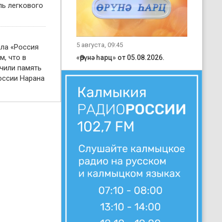
ль легкового
5 августа, 09:45
ала «Россия
м, что в
«Өрүнә һарц» от 05.08.2026.
чили память
оссии Нарана