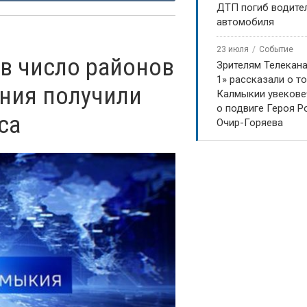
ДТП погиб водите
автомобиля
23 июля
Событие
в число районов
Зрителям Телекан
1» рассказали о то
ения получили
Калмыкии увекове
о подвиге Героя Р
са
Очир-Горяева