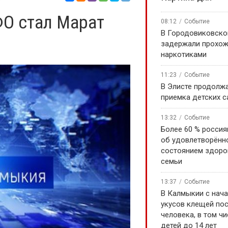
О стал Марат
08:12
Событие
В Городовиковско
задержали прохож
наркотиками
11:23
Событие
В Элисте продолж
приемка детских 
13:32
Событие
Более 60 % россия
об удовлетворённ
состоянием здоро
семьи
13:37
Событие
В Калмыкии с нача
укусов клещей по
человека, в том чи
детей до 14 лет