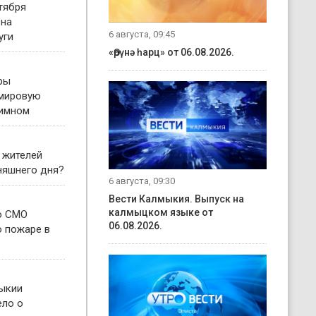
тября
 на
6 августа, 09:45
уги
«Өрүнә һарц» от 06.08.2026.
ры
 мировую
гимном
 жителей
няшнего дня?
6 августа, 09:30
Вести Калмыкия. Выпуск на
калмыцком языке от
о СМО
06.08.2026.
о пожаре в
ыкии
ело о