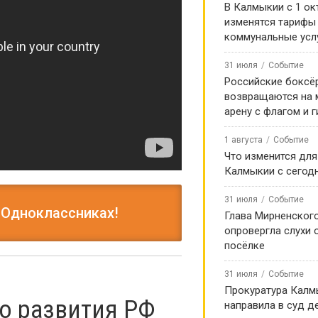
В Калмыкии с 1 ок
изменятся тарифы
коммунальные усл
31 июля
Событие
Российские боксё
возвращаются на
арену с флагом и 
1 августа
Событие
Что изменится для
Калмыкии с сегод
31 июля
Событие
 Одноклассниках!
Глава Мирненског
опровергла слухи 
посёлке
31 июля
Событие
Прокуратура Калм
о развития РФ
направила в суд д