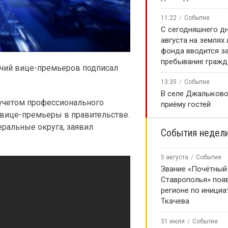
11:22
Событие
С сегодняшнего дн
августа на землях
фонда вводится за
пребывание гражд
очий вице-премьеров подписал
13:35
Событие
В селе Джалыково
 учетом профессионального
приёму гостей
т вице-премьеры в правительстве.
еральные округа, заявил
События недел
5 августа
Событие
Звание «Почётный
Ставрополья» появ
регионе по инициа
Ткачева
31 июля
Событие