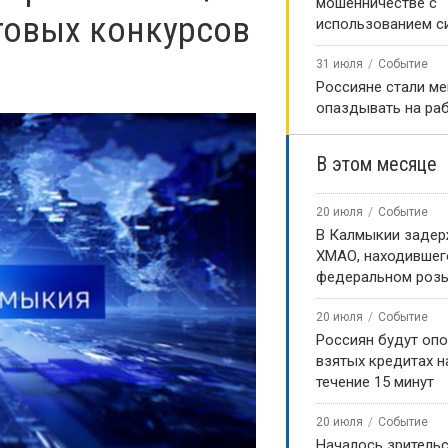
мошенничестве с
нтовых конкурсов
использованием с
31 июля
Событие
Россияне стали м
опаздывать на ра
В этом месяце
20 июля
Событие
В Калмыкии задер
ХМАО, находившег
федеральном роз
20 июля
Событие
Россиян будут оп
взятых кредитах на
течение 15 минут
20 июля
Событие
Началось зритель