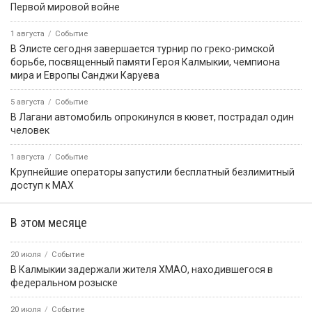
Первой мировой войне
1 августа
Событие
В Элисте сегодня завершается турнир по греко-римской
борьбе, посвященный памяти Героя Калмыкии, чемпиона
мира и Европы Санджи Каруева
5 августа
Событие
В Лагани автомобиль опрокинулся в кювет, пострадал один
человек
1 августа
Событие
Крупнейшие операторы запустили бесплатный безлимитный
доступ к MAX
В этом месяце
20 июля
Событие
В Калмыкии задержали жителя ХМАО, находившегося в
федеральном розыске
20 июля
Событие