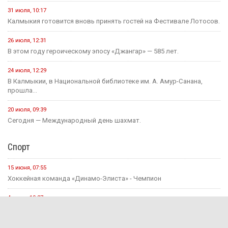
31 июля, 10:17
Калмыкия готовится вновь принять гостей на Фестивале Лотосов.
26 июля, 12:31
В этом году героическому эпосу «Джангар» — 585 лет.
24 июля, 12:29
В Калмыкии, в Национальной библиотеке им. А. Амур-Санана,
прошла...
20 июля, 09:39
Сегодня — Международный день шахмат.
Спорт
15 июня, 07:55
Хоккейная команда «Динамо-Элиста» - Чемпион
4 июня, 10:27
Евгений Джакураев назначен тренером сборной России по
армрестлингу