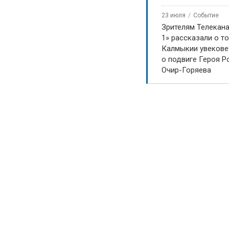
23 июля
Событие
Зрителям Телекан
1» рассказали о то
Калмыкии увекове
о подвиге Героя Р
Очир-Горяева