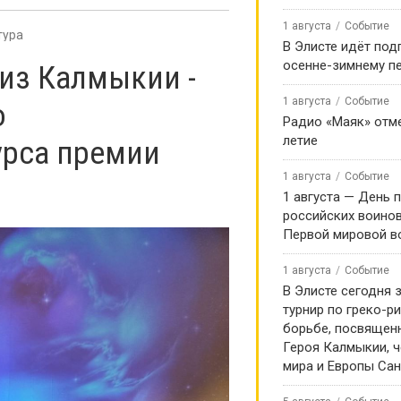
1 августа
Событие
тура
В Элисте идёт под
осенне-зимнему п
 из Калмыкии -
1 августа
Событие
о
Радио «Маяк» отме
летие
урса премии
1 августа
Событие
1 августа — День 
российских воинов
Первой мировой в
1 августа
Событие
В Элисте сегодня 
турнир по греко-р
борьбе, посвящен
Героя Калмыкии, 
мира и Европы Са