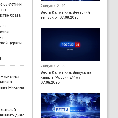
е 67-летний
7 августа, 21:10
 по
Вести Калмыкия. Вечерний
йстве брата
выпуск от 07.08.2026.
ытие
ается
нт
кой церкви
и
7 августа, 21:00
Вести Калмыкия. Выпуск на
 журналист
канале "Россия 24" от
ится в
07.08.2026.
тиве Михаила
 жителей
няшнего дня?