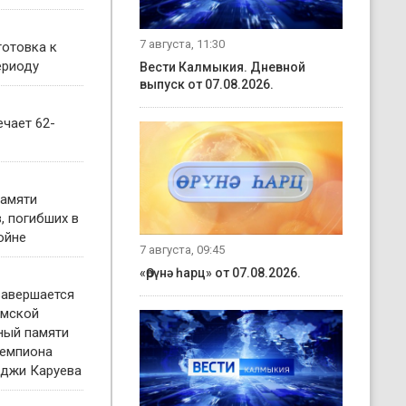
7 августа, 11:30
готовка к
ериоду
Вести Калмыкия. Дневной
выпуск от 07.08.2026.
чает 62-
памяти
, погибших в
ойне
7 августа, 09:45
«Өрүнә һарц» от 07.08.2026.
завершается
имской
ный памяти
чемпиона
нджи Каруева