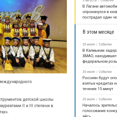
5 августа
Событие
В Лагани автомоб
опрокинулся в кюв
пострадал один ч
В этом месяце
20 июля
Событие
В Калмыкии задер
ХМАО, находившег
федеральном роз
20 июля
Событие
Россиян будут оп
 международного
взятых кредитах на
течение 15 минут
струментов детской школы
20 июля
Событие
Началось зритель
уреатами II и III степени в
голосование конку
ах».
айс»