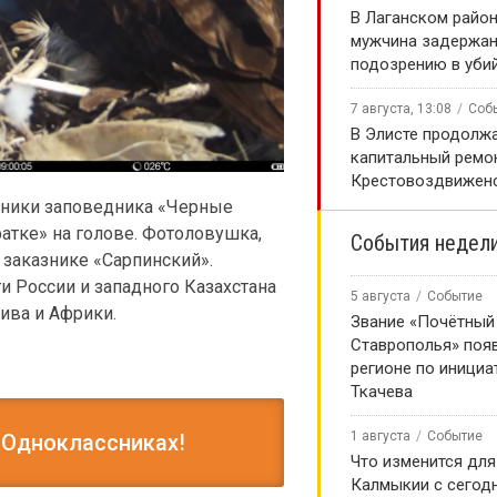
В Лаганском район
мужчина задержан
подозрению в уби
7 августа, 13:08
Соб
В Элисте продолж
капитальный ремо
Крестовоздвиженс
дники заповедника «Черные
фатке» на голове. Фотоловушка,
События недел
 заказнике «Сарпинский».
и России и западного Казахстана
5 августа
Событие
лива и Африки.
Звание «Почётный
Ставрополья» появ
регионе по инициа
Ткачева
1 августа
Событие
 Одноклассниках!
Что изменится для
Калмыкии с сегод