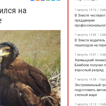
ился на
7 августа, 13:10
Соб
В Элисте чествуют
е
преддверии
профессиональног
7 августа, 13:06
Соб
В Элисте водитель
пешеходов на пер
7 августа, 15:07
Соб
Калмыцкий теннис
Бембеев получил 
взрослый разряд
7 августа, 16:58
Гор
Экстремальный гра
подготовить авто
степной жаре
7 августа, 13:12
Соб