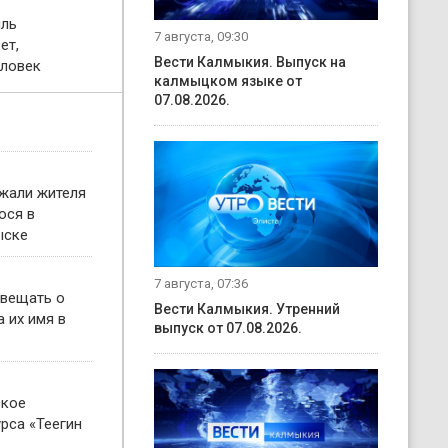
иль
7 августа, 09:30
ет,
Вести Калмыкия. Выпуск на
еловек
калмыцком языке от
07.08.2026.
жали жителя
ося в
ыске
7 августа, 07:36
овещать о
Вести Калмыкия. Утренний
 их имя в
выпуск от 07.08.2026.
ское
рса «Теегин