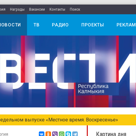
рия
Награды
Вакансии
Контакты
Поиск
НОВОСТИ
ТВ
РАДИО
ПРОЕКТЫ
РЕКЛАМ
едельном выпуске «Местное время. Воскресенье»
Картина дня
огия