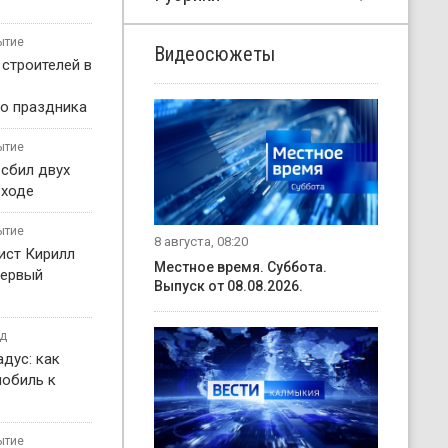
ытие
Видеосюжеты
 строителей в
о праздника
ытие
 сбил двух
еходе
ытие
8 августа, 08:20
ист Кирилл
Местное время. Суббота.
первый
Выпуск от 08.08.2026.
од
дус: как
мобиль к
ытие