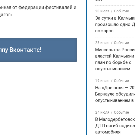
енная от федерации фестивалей и
20 июля
Событие
агог».
За сутки в Калмык
произошло одно Д
пожаров
23 июля
Событие
ппу Вконтакте!
Минсельхоз Росси
властей Калмыкии
план по борьбе с
опустыниванием
19 июля
Событие
На «Дне поля — 20
Барнауле обсудили
опустыниванием в
24 июля
Событие
В Малодербетовск
ДТП погиб водите
автомобиля