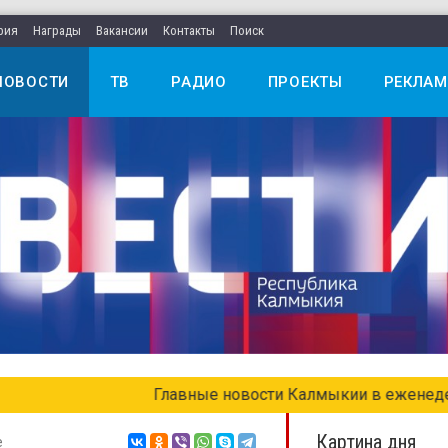
рия
Награды
Вакансии
Контакты
Поиск
НОВОСТИ
ТВ
РАДИО
ПРОЕКТЫ
РЕКЛАМ
едельном выпуске «Местное время. Воскресенье»
Картина дня
е