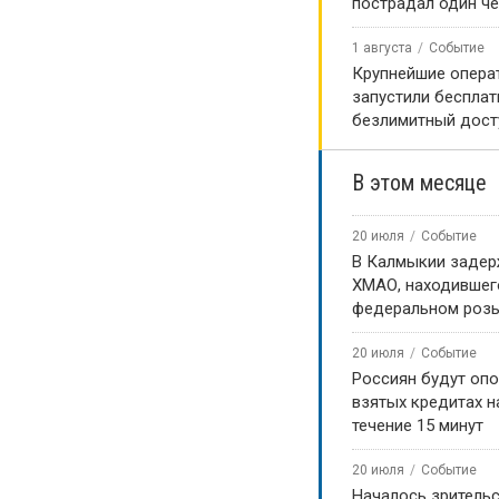
пострадал один ч
 Одноклассниках!
1 августа
Событие
Крупнейшие опера
запустили беспла
безлимитный дост
В этом месяце
20 июля
Событие
В Калмыкии задер
ХМАО, находившег
федеральном роз
20 июля
Событие
Россиян будут оп
взятых кредитах на
течение 15 минут
20 июля
Событие
Началось зритель