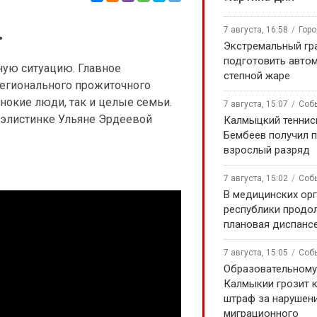
.
7 августа, 16:58
Гор
Экстремальный гра
подготовить авто
ую ситуацию. Главное
степной жаре
регионального прожиточного
нокие люди, так и целые семьи.
7 августа, 15:07
Соб
 элистинке Ульяне Эрдеевой
Калмыцкий теннис
Бембеев получил 
взрослый разряд
7 августа, 15:02
Соб
В медицинских ор
республики продо
плановая диспанс
7 августа, 15:05
Соб
Образовательном
Калмыкии грозит 
штраф за нарушен
миграционного