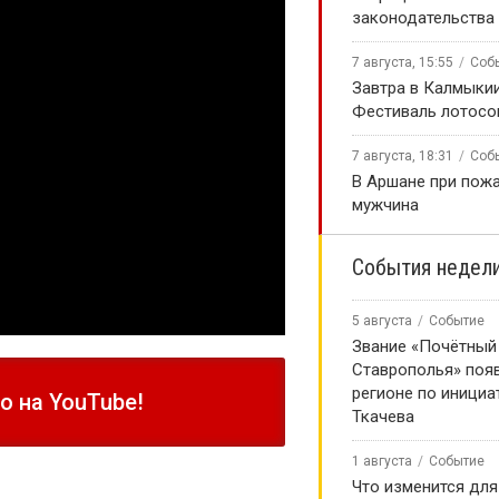
законодательства
7 августа, 15:55
Соб
Завтра в Калмыки
Фестиваль лотосо
7 августа, 18:31
Соб
В Аршане при пожа
мужчина
События недел
5 августа
Событие
Звание «Почётный
Ставрополья» появ
регионе по инициа
 на YouTube!
Ткачева
1 августа
Событие
Что изменится для