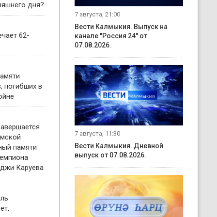
няшнего дня?
7 августа, 21:00
Вести Калмыкия. Выпуск на
чает 62-
канале "Россия 24" от
07.08.2026.
памяти
, погибших в
ойне
завершается
7 августа, 11:30
имской
Вести Калмыкия. Дневной
ный памяти
выпуск от 07.08.2026.
чемпиона
нджи Каруева
иль
ет,