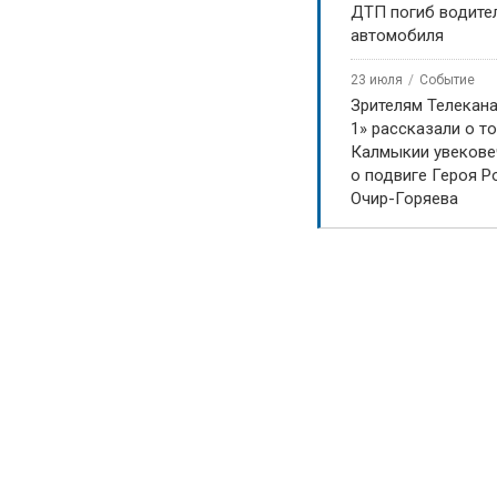
ДТП погиб водите
автомобиля
23 июля
Событие
Зрителям Телекан
1» рассказали о то
Калмыкии увекове
о подвиге Героя Р
Очир-Горяева