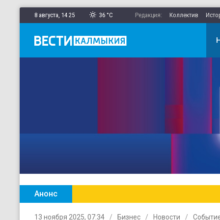
8 августа,
14
:
25
36 °C
Редакция:
Коллектив
Исто
Анонс
Главные новости Калмыкии в ежен
13 ноября 2025, 07:34
Бизнес
Новости
Событи