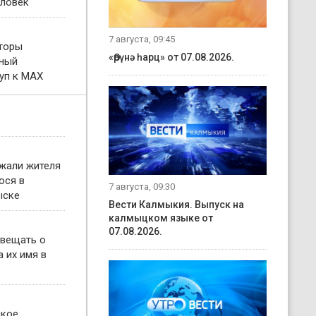
еловек
7 августа, 09:45
торы
«Өрүнә һарц» от 07.08.2026.
тный
уп к MAX
жали жителя
ося в
7 августа, 09:30
ыске
Вести Калмыкия. Выпуск на
калмыцком языке от
07.08.2026.
овещать о
 их имя в
ское